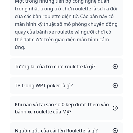
Một trong những tiến bộ công nghệ quan
trọng nhất trong trò chơi roulette là sự ra đời
của các bàn roulette điện tử. Các bàn này có
màn hình kỹ thuật số mô phỏng chuyển động
quay của bánh xe roulette và người chơi có
thể đặt cược trên giao diện màn hình cảm
ứng.
Tương lai của trò chơi roulette là gì?
TP trong WPT poker là gì?
Khi nào và tại sao số 0 kép được thêm vào
bánh xe roulette của Mỹ?
Nguồn gốc của cái tên Roulette là gì?