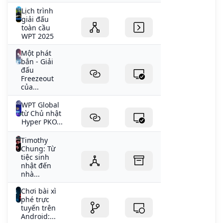
Lịch trình
giải đấu
toàn cầu
WPT 2025
Một phát
bắn - Giải
đấu
Freezeout
của...
WPT Global
từ Chủ nhật
Hyper PKO...
Timothy
Chung: Từ
tiệc sinh
nhật đến
nhà...
Chơi bài xì
phé trực
tuyến trên
Android:...