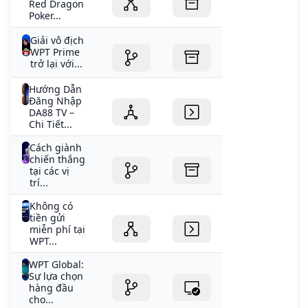
Red Dragon
Poker...
Giải vô địch
WPT Prime
trở lại với...
Hướng Dẫn
Đăng Nhập
DA88 TV –
Chi Tiết...
Cách giành
chiến thắng
tại các vị
trí...
Không có
tiền gửi
miễn phí tại
WPT...
WPT Global:
Sự lựa chọn
hàng đầu
cho...