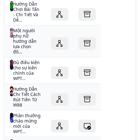
Hướng Dẫn
Chơi Bài Tấn
- Chi Tiết Và
Dễ...
Một người
phụ nữ
hướng dẫn
lựa chọn
đồ...
Đủ điều kiện
cho sự kiện
chính của
WPT...
Hướng Dẫn
Chi Tiết Cách
Rút Tiền Từ
W88
Phần thưởng
chào mừng
mới của
WPT...