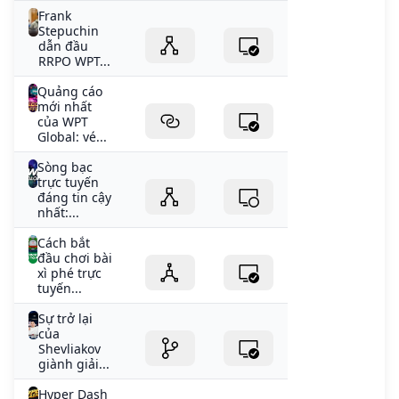
Frank
Stepuchin
dẫn đầu
RRPO WPT...
Quảng cáo
mới nhất
của WPT
Global: vé...
Sòng bạc
trực tuyến
đáng tin cậy
nhất:...
Cách bắt
đầu chơi bài
xì phé trực
tuyến...
Sự trở lại
của
Shevliakov
giành giải...
Hyper Dash