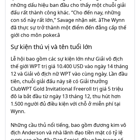
những dấu hiệu ban đầu cho thấy một chuỗi giải
đấu rất thành công khác. “Cho đến nay, những
con số này rất lớn,” Savage nhận xét. âThe Wynn
đã thực sự trở thành một điểm đến đẳng cấp thế
giới cho môn poker.â
Sự kiện thú vị và tên tuổi lớn
Lễ hội bao gồm các sự kiện lớn như Giải vô địch
thế giới WPT trị giá 10.400 USD vào ngày 14 tháng
12 và Giải vô địch nữ WPT vào cùng ngày. Lần đầu
tiên, chuỗi giải đấu này sẽ có Giải thưởng
ClubWPT Gold Invitational Freeroll trị giá 5 triệu
đô la bắt đầu từ ngày 13 tháng 12, thu hút hơn
1.500 người đủ điều kiện với chỗ ở miễn phí tại
Wynn.
Những cầu thủ nổi tiếng, bao gồm đương kim vô
địch Anderson và nhà lãnh đạo tiền mặt có tỷ lệ
cược cao gần đây Dan Sepiol, đều nằm trong số