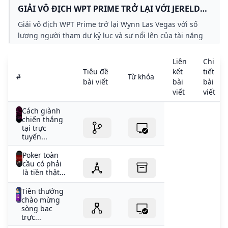
GIẢI VÔ ĐỊCH WPT PRIME TRỞ LẠI VỚI JERELD
SAM SHINING
Giải vô địch WPT Prime trở lại Wynn Las Vegas với số
lượng người tham dự kỷ lục và sự nổi lên của tài năng
poker người Singapore Jereld Sam.
Liên
Chi
Tiêu đề
kết
tiết
#
Từ khóa
bài viết
bài
bài
viết
viết
Cách giành
chiến thắng
tại trực
tuyến...
Poker toàn
cầu có phải
là tiền thật...
Tiền thưởng
chào mừng
sòng bạc
trực...