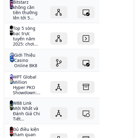
Bitstarz
không cần
tiền thưởng
lên tới 5...
Top 5 sòng
bạc trực
tuyến năm
2025: chơi...
Giới Thiệu
Casino
Online BK8
WPT Global
Million
Hyper PKO
Showdown:...
W88 Link
Mới Nhất và
Đánh Giá Chi
Tiết...
Đủ điều kiện
tham quan