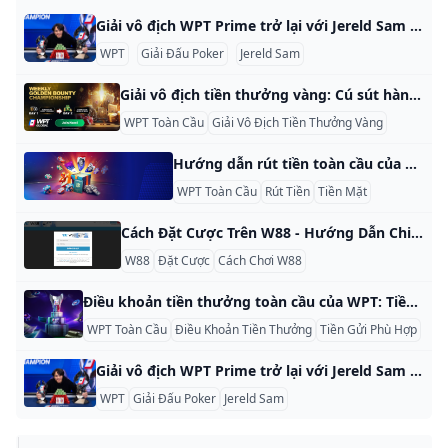
Giải vô địch WPT Prime trở lại với Jereld Sam Shining Giải vô địch WPT Prime sắp tới Giải đấu trị giá 1.100 đô la mua vào, 5.000.000 đô la GTD WPT Prime Championship sẽ diễn ra từ ngày 8 đến ngày 14 tháng 12 tại Wynn Las Vegas như một phần của Lễ hội vô địch thế giới WPT (3 đến 23 tháng 12). Vào năm 2023, Calvin Anderson đã chiến thắng trong lĩnh vực có 10.512 bài dự thi, mang về 1.
WPT
Giải Đấu Poker
Jereld Sam
Giải vô địch tiền thưởng vàng: Cú sút hàng tuần của bạn ở mức 100 nghìn đô la trên WPT Global Giải vô địch tiền thưởng vàng: Cú sút hàng tuần của bạn ở mức 100 nghìn đô la trên WPT Global Giải vô địch tiền thưởng vàng: Cú sút hàng tuần của bạn ở mức 100 nghìn đô la trên WPT Global WPT Global đã giới thiệuGiải vô địch tiền thưởng vàng, một giải đấu loại trực tiếp tiến bộ hàng tuần (PKO) cung cấp cho người chơi cơ hội cạnh tranh cho một giải thưởng đáng kể với một lần mua khiêm tốn.
WPT Toàn Cầu
Giải Vô Địch Tiền Thưởng Vàng
Poker Trự
Hướng dẫn rút tiền toàn cầu của WPT: Tiền mặt được thực hiện đơn giản Này, poker bạn bè! Đối với những người đánh cược, những người đã cưỡi sóng toàn cầu WPT và tận hưởng một vài chiến thắng, bạn có thể sẽ tuyệt vọng để rút tiền. Thay vào đó, không cần phải lo lắng, hãy xem hướng dẫn từng bước của chúng tôi về việc rút tiền thắng từ Global WPT một lần và mãi mãi, mà không có bất kỳ biệt ngữ khó hiểu nào.
WPT Toàn Cầu
Rút Tiền
Tiền Mặt
Cách Đặt Cược Trên W88 - Hướng Dẫn Chi Tiết Từ A Đến Z Bước 1: Đăng Ký Tài Khoản Để bắt đầu đặt cược trên W88, bạn cần tạo tài khoản. Thực hiện các bước sau: Truy cập vào trang chủ W88 qua đường dẫn chính thức. Nhấn nút “Đăng Ký” trên giao diện trang chủ. Điền thông tin cá nhân: Tên đăng nhập: Dễ nhớ và không chứa ký tự đặc biệt. Mật khẩu: Bảo mật với độ dài tối thiểu 8 ký tự.
W88
Đặt Cược
Cách Chơi W88
Điều khoản tiền thưởng toàn cầu của WPT: Tiền mặt được thực hiện đơn giản Tôi là Mike On Connell, người đam mê poker đồng nghiệp. Bạn hiện đang tìm kiếm thông qua WPT Global, và không nghi ngờ gì đã nhận thấy có một số ưu đãi khuyến khích khá ngọt ngào để giúp bạn tăng cường ngân hàng của mình. Chúng tôi đã phá vỡ chính xác những gì bạn cần biết về các giao dịch tiền thưởng này - đặc biệt là tiền thưởng cho khoản tiền gửi đầu tiên và làm thế nào để tận dụng tối đa chúng mà không cần phải lội qua một loạt các hợp pháp.
WPT Toàn Cầu
Điều Khoản Tiền Thưởng
Tiền Gửi Phù Hợp
Giải vô địch WPT Prime trở lại với Jereld Sam Shining Giải vô địch WPT Prime sắp tới Giải đấu trị giá 1.100 đô la mua vào, 5.000.000 đô la GTD WPT Prime Championship sẽ diễn ra từ ngày 8 đến ngày 14 tháng 12 tại Wynn Las Vegas như một phần của Lễ hội vô địch thế giới WPT (3 đến 23 tháng 12). Vào năm 2023, Calvin Anderson đã chiến thắng trong lĩnh vực có 10.512 bài dự thi, mang về 1.
WPT
Giải Đấu Poker
Jereld Sam