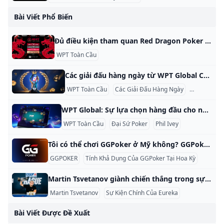
Bài Viết Phổ Biến
Đủ điều kiện tham quan Red Dragon Poker Tour Jeju 2025 qua các vệ tinh toàn cầu WPT Mơ ước thi đấu trong một trong những sự kiện poker uy tín nhất châu Á? WPT Global cung cấp cho bạn cơ hội để biến một khoản đầu tư khiêm tốn thành một ghế tại sự kiện Giải vô địch Poker Poker Red Dragon 2025. Cấu trúc giải đấu vệ tinh Con đường vệ tinh của WPT Global được thiết kế để phù hợp với người chơi có các ngân hàng khác nhau:
WPT Toàn Cầu
Chuyến Tham Quan Poker Rồng Đỏ
JEJU
Các giải đấu hàng ngày từ WPT Global Các giải đấu hàng ngày từ WPT Global đã trở thành một vật cố định cho người chơi đang tìm kiếm sự cạnh tranh chất lượng, ổn định trong lĩnh vực trực tuyến. Các trò chơi rủi ro cộng với tập trung vào các sự kiện gần hơn đáng kể đến hàng ngày, cho phép người chơi thường xuyên kiểm tra kỹ năng cửa hàng của họ để lấy tiền mặt và giải thưởng.
WPT Toàn Cầu
Các Giải Đấu Hàng Ngày
Poker Trực
WPT Global: Sự lựa chọn hàng đầu cho người chơi poker Theo như chúng tôi biết, WPT Global là phòng duy nhất trên thị trường cung cấp một danh sách các đại sứ đa dạng và rộng rãi như vậy cho các gói giải đấu của họ. Các đại sứ được các nhân cách được đánh giá cao và có kinh nghiệm trong lĩnh vực poker, cho vay ảnh hưởng và uy tín của họ đối với nền tảng. Gặp gỡ các huyền thoại poker cung cấp năng lượng cho WPT Global Cách tốt nhất để mô tả Phil Ivey là bằng cách gọi anh ta là “Tiger Woods of Poker” với mười chiến thắng vòng tay WSOP và một thành viên Poker Hall of Fame.
WPT Toàn Cầu
Đại Sứ Poker
Phil Ivey
Tôi có thể chơi GGPoker ở Mỹ không? GGPoker là một trong những nền tảng poker trực tuyến phổ biến nhất thế giới, nổi tiếng với nhiều giải đấu và tính năng sáng tạo. Tuy nhiên, tính khả dụng của nó ở Hoa Kỳ bị hạn chế do các quy định cờ bạc ở địa phương. Hiện có sẵn Tính đến thời điểm hiện tại, GGPoker không hoạt động trực tiếp tại Hoa Kỳ cho các trò chơi bằng tiền thật.
GGPOKER
Tính Khả Dụng Của GGPoker Tại Hoa Kỳ
Poker 
Martin Tsvetanov giành chiến thắng trong sự kiện chính Eureka phá kỷ lục tại EPT Praha Martin Tsvetanov của Bulgaria đã giành chiến thắng trong Sự kiện chính Eureka trị giá 1.100 € tại Giải PokerStars European Poker Tour (EPT) năm 2024 ở Praha, kiếm được 449.034 €. Giải đấu đã thu hút 4.732 người tham gia và tạo ra tổng giải thưởng 4.542.720 €, kết thúc với việc Tsvetanov đạt được thỏa thuận đối đầu với Gerald Karlic người Áo, người đã mang về nhà 396.
Martin Tsvetanov
Sự Kiện Chính Của Eureka
EPT Praha
Bài Viết Được Đề Xuất