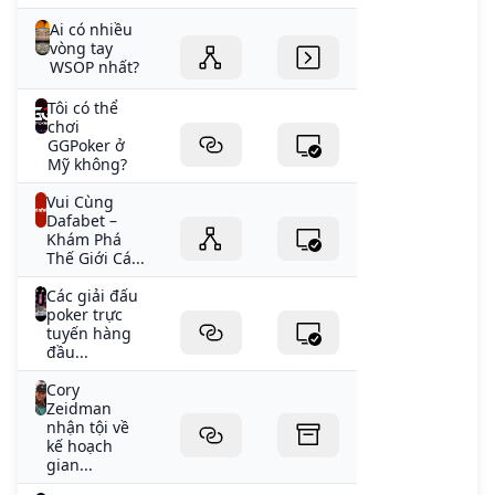
Ai có nhiều
vòng tay
WSOP nhất?
Tôi có thể
chơi
GGPoker ở
Mỹ không?
Vui Cùng
Dafabet –
Khám Phá
Thế Giới Cá...
Các giải đấu
poker trực
tuyến hàng
đầu...
Cory
Zeidman
nhận tội về
kế hoạch
gian...