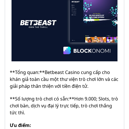
**Tổng quan:**Betbeast Casino cung cấp cho
khán giả toàn cầu một thư viện trò chơi lớn và các
giải pháp thân thiện với tiền điện tử.
**Số lượng trò chơi có sẵn:**Hơn 9.000; Slots, trò
chơi bàn, dịch vụ đại lý trực tiếp, trò chơi thắng
tức thì.
Ưu điểm: