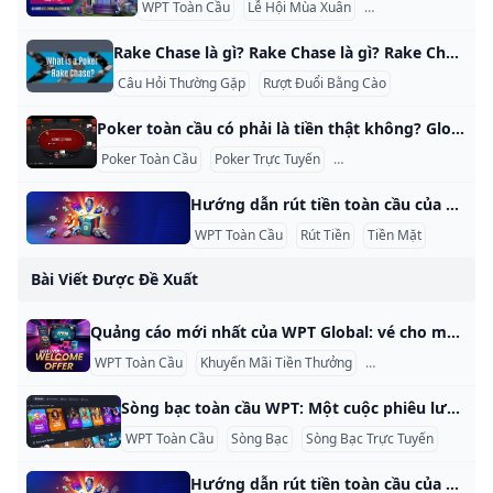
WPT Toàn Cầu
Lễ Hội Mùa Xuân
Giải Đấu Poker
Rake Chase là gì? Rake Chase là gì? Rake Chase là chương trình khuyến mãi poker nhằm khuyến khích người chơi cào nhiều hơn và thưởng cho họ một cách hậu hĩnh vì điều đó. Ngược lại với cuộc đua cào, bạn không cạnh tranh với những người chơi khác mà thay vào đó bạn theo đuổi các mục tiêu cá nhân của riêng mình. Để đạt được số điểm mục tiêu, bạn cần chơi một số ván bài poker hoặc giải đấu nhất định bằng tiền thật.
Câu Hỏi Thường Gặp
Rượt Đuổi Bằng Cào
Poker toàn cầu có phải là tiền thật không? Global Poker kết hợp trò chơi xã hội với cơ hội kiếm được tiền thật. Mô hình rút thăm trúng thưởng hợp pháp của nó làm cho nó trở thành một nền tảng phổ biến ở Hoa Kỳ và Canada. Tìm hiểu hệ thống tiền tệ của Global Poker Tiền vàng Tiền vàng chỉ nhằm mục đích giải trí và không thể quy đổi thành tiền mặt. Chúng được bao gồm trong các gói mà người chơi có thể mua.
Poker Toàn Cầu
Poker Trực Tuyến
Mô Hình Rút Thăm Trúng
Hướng dẫn rút tiền toàn cầu của WPT: Tiền mặt được thực hiện đơn giản Này, poker bạn bè! Đối với những người đánh cược, những người đã cưỡi sóng toàn cầu WPT và tận hưởng một vài chiến thắng, bạn có thể sẽ tuyệt vọng để rút tiền. Thay vào đó, không cần phải lo lắng, hãy xem hướng dẫn từng bước của chúng tôi về việc rút tiền thắng từ Global WPT một lần và mãi mãi, mà không có bất kỳ biệt ngữ khó hiểu nào.
WPT Toàn Cầu
Rút Tiền
Tiền Mặt
Bài Viết Được Đề Xuất
Quảng cáo mới nhất của WPT Global: vé cho một số tiền chơi bổ sung Này người hâm mộ poker! Trong khi bạn đã nhận được sự hồi hộp của mình tại các bảng poker toàn cầu của WPT, hành động tiếp tục trên đường chân trời là một chương trình khuyến mãi tiền thưởng mà đóng gói một số cú đấm nghiêm trọng. WPTÂ Global có ưu đãi tiền gửi đầu tiên hào phóng, như được xác nhận trên trang tiền thưởng chính thức của nó (https://wptglobal.
WPT Toàn Cầu
Khuyến Mãi Tiền Thưởng
Tiền Gửi Phù Hợp
Sòng bạc toàn cầu WPT: Một cuộc phiêu lưu đầy thú vị Nếu bạn đã nhận được những cú đá của mình với hành động poker của WPT Global, nhưng bạn cảm thấy bạn muốn có nhiều cách để có một vụ nổ (với tiềm năng để có thêm một số tiền mặt) thì sòng bạc toàn cầu WPT có thể nằm ngay trên đường phố của bạn. Đó là một khu vực sòng bạc trực tuyến ẩn trong cùng một ứng dụng (hoặc trang web) nơi bạn chơi các giải đấu poker yêu thích của mình.
WPT Toàn Cầu
Sòng Bạc
Sòng Bạc Trực Tuyến
Hướng dẫn rút tiền toàn cầu của WPT: Tiền mặt được thực hiện đơn giản Này, poker bạn bè! Đối với những người đánh cược, những người đã cưỡi sóng toàn cầu WPT và tận hưởng một vài chiến thắng, bạn có thể sẽ tuyệt vọng để rút tiền. Thay vào đó, không cần phải lo lắng, hãy xem hướng dẫn từng bước của chúng tôi về việc rút tiền thắng từ Global WPT một lần và mãi mãi, mà không có bất kỳ biệt ngữ khó hiểu nào.