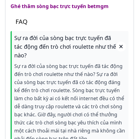
Ghé thăm sòng bạc trực tuyến betmgm
FAQ
Sự ra đời của sòng bạc trực tuyến đã
tác động đến trò chơi roulette như thế
nào?
Sự ra đời của sòng bạc trực tuyến đã tác động
đến trò chơi roulette như thế nào? Sự ra đời
của sòng bạc trực tuyến đã có tác động đáng
kể đến trò chơi roulette. Sòng bạc trực tuyến
làm cho bất kỳ ai có kết nối internet đều có thể
dễ dàng truy cập roulette và các trò chơi sòng
bạc khác. Giờ đây, người chơi có thể thưởng
thức các trò chơi sòng bạc yêu thích của mình
một cách thoải mái tại nhà riêng mà không cần
phải đến sòng bạc trên đất liền.