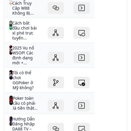
Cách Truy
Cập W88
Không Bị...
Cách bắt
đầu chơi bài
xì phé trực
tuyến...
2025 Vụ nổ
WSOP! Các
định dạng
mới +...
Tôi có thể
chơi
GGPoker ở
Mỹ không?
Poker toàn
cầu có phải
là tiền thật...
Hướng Dẫn
Đăng Nhập
DA88 TV –