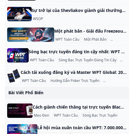
t
Sự trở lại của Shevliakov giành giải thưởng hàng triệu euro! Làm thế nào một cú sốc nghiệp dư mọi người ở Ept Monte Carlo? Shevliakov thắng 2025 EPT Monte Carlo Sự kiện chính, cho thấy sức mạnh giữa cuộc tranh cãi Xin chào mọi người, đây là một câu chuyện thú vị từ sự kiện chính của Ept Monte Carlo 2025. Shevliakov từ Nga, một chuyên gia CNTT 37 tuổi chơi như một người nghiệp dư, đã tuyên bố một giải thưởng-1 triệu ấn tượng! Sự buồn bã về nghiệp dư: Sự kiện chính của EPT đầu tiên của Nga giành chiến thắng ở nước ngoài trong nhiều năm Giải đấu thu hút 1.
nh
WSOP
ển
Một phát bắn - Giải đấu Freezeout của WPT Global Một phát bắn Cảm nhận sự phấn khích từ trên cao - Giải đấu đóng băng toàn cầu WPT **ĐỌC:**Một phát bắn của WPT Global, The Game: Â Chơi nó ngay bây giờ! Giải đấu đóng băng WPT Global trình bày một định dạng giải đấu độc đáo trong thế giới của poker trực tuyến: The one Shot! Đóng băng. Sự kiện này dành cho người chơi sống vì áp lực và mong muốn poker cổ phần thuần túy.
g
WPT Toàn Cầu
Một Phát Bắn
Giải Đấu Đón
on
Sòng bạc trực tuyến đáng tin cậy nhất: WPT Global WPT Global đã nhanh chóng nổi lên như một nền tảng sòng bạc trực tuyến hàng đầu, nổi tiếng vì cam kết bảo mật, công bằng và sự hài lòng của người chơi. Dưới đây là những lý do chính tại sao WPT Global là sòng bạc trực tuyến đáng tin cậy nhất vào năm 2025: **Các biện pháp bảo mật mạnh mẽ:**WPT Global sử dụng mã hóa SSL nâng cao và tuân thủ các tiêu chuẩn quy định nghiêm ngặt để đảm bảo dữ liệu và giao dịch của người chơi được bảo mật.
có
WPT Toàn Cầu
Sòng Bạc Trực Tuyến Đáng Tin Cậy
Cờ Bạc 
Cách tải xuống đăng ký và Master WPT Global: 2025 Guide Ultimate Guide Cách tải xuống WPT Global WPT Global có sẵn trên máy tính để bàn và thiết bị di động: **Máy tính để bàn:**Truy cập trang web chính thức của WPT Global và tải xuống máy khách Bitcoin Poker cho Windows hoặc MacOS. 124. Quá trình cài đặt đủ đơn giản, chỉ cần làm theo lời nhắc để hoàn thành thiết lập. **Điện thoại di động:**iOS (cửa hàng ứng dụng); Android (Google Play).
WPT Toàn Cầu
Hướng Dẫn Poker Trực Tuyến
Tải Xuống Bài Xì 
Bài Viết Phổ Biến
Cách giành chiến thắng tại trực tuyến Blackjack: Chiến lược cho năm 2025 Blackjack vẫn là một trong những trò chơi sòng bạc trực tuyến được ưa chuộng nhất năm 2025. Nó có lợi thế nhà thấp, và, với sự pha trộn giữa kỹ năng và may mắn, nó mang đến cho người chơi cơ hội đánh bại các đại lý với các quyết định tốt. Nhưng làm thế nào bạn có thể nghiêng tỷ lệ cược có lợi cho bạn? Bài viết này sẽ hướng dẫn bạn qua những gì bạn cần biết để giành chiến thắng, bao gồm lý do tại sao điều quan trọng là chơi tại một trang web có uy tín, chẳng hạn như WPT Global.
Mẹo Đen
WPT Toàn Cầu
Sòng Bạc Trực Tuyến
Lễ hội mùa xuân toàn cầu WPT: 7.000.000 đô la giải thưởng được đảm bảo Lễ hội mùa xuân toàn cầu WPT hứa hẹn sẽ là một trong những sự kiện poker trực tuyến tuyệt vời nhất trong năm và cung cấp cho bạn cơ hội chiến đấu với cảm giác khi bạn chiến đấu để giành được một phần của một giải thưởng được đảm bảo đáng kinh ngạc trị giá 7 triệu đô la! Lễ hội diễn ra từ ngày 5 tháng 5 đến ngày 26 tháng 5, với các giải đấu cho người chơi thuộc mọi cấp độ kỹ năng.