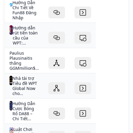
Hướng Dẫn
Chi Tiết Về
Fun88 Đăng
Nhập
Hướng dẫn
rút tiền toàn
cầu của
WPT:...
Paulius
Plausinaitis
thắng
GGMmillion$...
Nhà tài trợ
Tiêu đề WPT
Global Now
cho...
Hướng Dẫn
Cược Bóng
Rổ DA88 –
Chi Tiết...
Luật Chơi