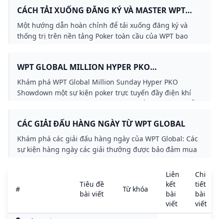
CÁCH TẢI XUỐNG ĐĂNG KÝ VÀ MASTER WPT
GLOBAL: 2025 GUIDE ULTIMATE GUIDE
Một hướng dẫn hoàn chỉnh để tải xuống đăng ký và
thống trị trên nền tảng Poker toàn cầu của WPT bao
gồm 2025 cập nhật về các tính năng thanh toán và các
công cụ chiến lược.
WPT GLOBAL MILLION HYPER PKO
SHOWDOWN: CHI TIẾT & HƯỚNG DẪN SỰ KIỆN
Khám phá WPT Global Million Sunday Hyper PKO
Showdown một sự kiện poker trực tuyến đầy điện khí
với một giải thưởng được đảm bảo khổng lồ lối vào dễ
dàng và lối chơi ly kỳ. Tìm hiểu cách nhập miễn phí và
CÁC GIẢI ĐẤU HÀNG NGÀY TỪ WPT GLOBAL
tại sao WPT Global là một nhà lãnh đạo đáng tin cậy
trong trò chơi trực tuyến.
Khám phá các giải đấu hàng ngày của WPT Global: Các
sự kiện hàng ngày các giải thưởng được bảo đảm mua
đa dạng và bảo mật mạnh mẽ trong môi trường du lịch
poker thế giới đáng tin cậy.
Liên
Chi
Tiêu đề
kết
tiết
#
Từ khóa
bài viết
bài
bài
viết
viết