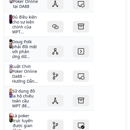
Poker Online
tại DA88
Đủ điều kiện
cho sự kiện
chính của
WPT...
Doug Polk
phải đối mặt
với phản
ứng dữ...
Luật Chơi
Poker Online
Da88 –
Hướng Dẫn...
Sử dụng đô
la hộ chiếu
toàn cầu
WPT để...
Là poker
trực tuyến
được gian