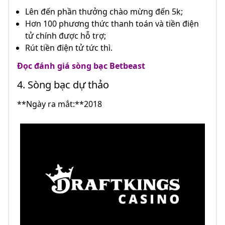
Lên đến phần thưởng chào mừng đến 5k;
Hơn 100 phương thức thanh toán và tiền điện
tử chính được hỗ trợ;
Rút tiền điện tử tức thì.
Đọc đánh giá sòng bạc Betbeast
4. Sòng bạc dự thảo
**Ngày ra mắt:**2018