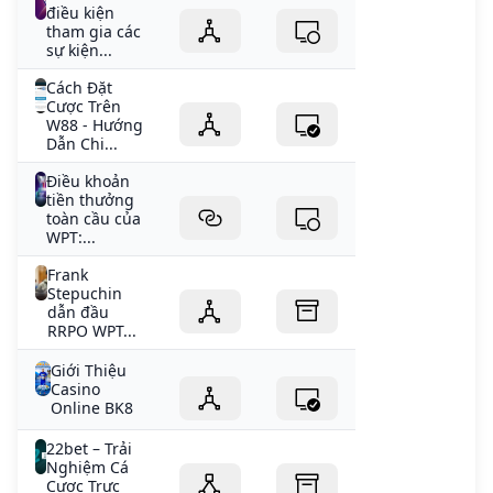
điều kiện
tham gia các
sự kiện...
Cách Đặt
Cược Trên
W88 - Hướng
Dẫn Chi...
Điều khoản
tiền thưởng
toàn cầu của
WPT:...
Frank
Stepuchin
dẫn đầu
RRPO WPT...
Giới Thiệu
Casino
Online BK8
22bet – Trải
Nghiệm Cá
Cược Trực