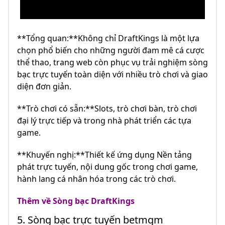
**Tổng quan:**Không chỉ DraftKings là một lựa
chọn phổ biến cho những người đam mê cá cược
thể thao, trang web còn phục vụ trải nghiệm sòng
bạc trực tuyến toàn diện với nhiều trò chơi và giao
diện đơn giản.
**Trò chơi có sẵn:**Slots, trò chơi bàn, trò chơi
đại lý trực tiếp và trong nhà phát triển các tựa
game.
**Khuyến nghị:**Thiết kế ứng dụng Nền tảng
phát trực tuyến, nội dung gốc trong chơi game,
hành lang cá nhân hóa trong các trò chơi.
Thêm về Sòng bạc DraftKings
5. Sòng bạc trực tuyến betmgm