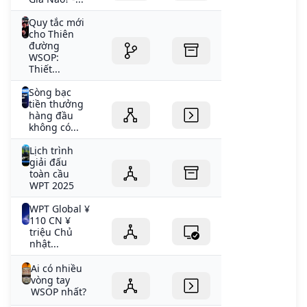
Quy tắc mới
cho Thiên
đường
WSOP:
Thiết...
Sòng bạc
tiền thưởng
hàng đầu
không có...
Lịch trình
giải đấu
toàn cầu
WPT 2025
WPT Global ¥
110 CN ¥
triệu Chủ
nhật...
Ai có nhiều
vòng tay
WSOP nhất?