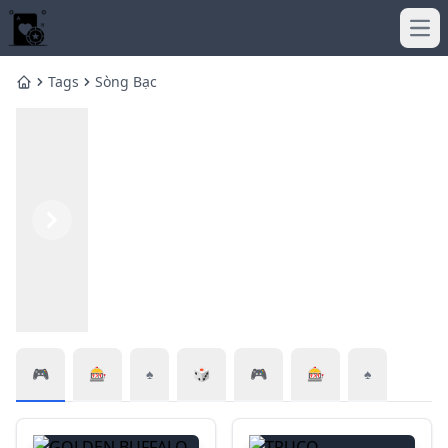
Ope
Tags
Sòng Bạc
Home
Previous
Next
🎮
🎰
♠️
🎲
🎮
🎰
♠️