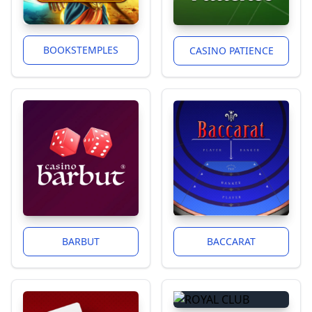
BOOKSTEMPLES
CASINO PATIENCE
BARBUT
BACCARAT