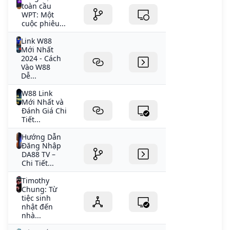
toàn cầu
WPT: Một
cuộc phiêu...
Link W88
Mới Nhất
2024 - Cách
Vào W88
Dễ...
W88 Link
Mới Nhất và
Đánh Giá Chi
Tiết...
Hướng Dẫn
Đăng Nhập
DA88 TV –
Chi Tiết...
Timothy
Chung: Từ
tiệc sinh
nhật đến
nhà...