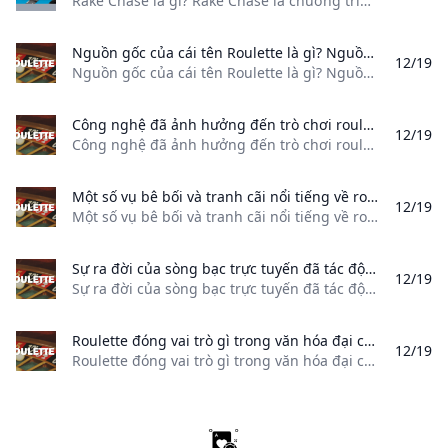
Rake Chase là gì? Rake Chase là chương trình khuyến mãi poker nhằm khuyến khích người chơi cào nhiều hơn và thưởng cho họ một cách hậu hĩnh vì điều đó. Ngược lại với cuộc đua cào, bạn không cạnh tranh với những người chơi khác mà thay vào đó bạn theo đuổi các mục tiêu cá nhân của riêng mình. Để đạt được số điểm mục tiêu, bạn cần chơi một số ván bài poker hoặc giải đấu nhất định bằng tiền thật.
Nguồn gốc của cái tên Roulette là gì? Nguồn gốc của cái tên “roulette” là tiếng Pháp và nó có nghĩa là “bánh xe nhỏ”. Cái tên này bắt nguồn từ thực tế là trò chơi được chơi trên một bánh xe nhỏ quay xung quanh người chơi đặt cược vào vị trí quả bóng sẽ rơi xuống. Từ “roulette” lần đầu tiên được sử dụng trong bối cảnh hiện tại vào thế kỷ 18 mặc dù bản thân trò chơi này đã có từ rất lâu trước đó.
12/19
Nguồn gốc của cái tên Roulette là gì? Nguồn gốc của cái tên ârouletteâ là tiếng Pháp và nó có nghĩa là “bánh xe nhỏ”. Cái tên này bắt nguồn từ thực tế là trò chơi được chơi trên một bánh xe nhỏ quay xung quanh, người chơi đặt cược vào vị trí quả bóng sẽ rơi xuống. Từ ârouletteâ lần đầu tiên được sử dụng trong bối cảnh hiện tại của nó vào thế kỷ 18, mặc dù bản thân trò chơi này đã xuất hiện sớm hơn nhiều.
Công nghệ đã ảnh hưởng đến trò chơi roulette như thế nào? Một trong những tiến bộ công nghệ quan trọng nhất trong trò chơi roulette là sự ra đời của các bàn roulette điện tử. Các bàn này có màn hình kỹ thuật số mô phỏng chuyển động quay của bánh xe roulette và người chơi có thể đặt cược trên giao diện màn hình cảm ứng. Điều này cho phép chơi trò chơi nhanh hơn vì bánh xe có thể quay thường xuyên hơn so với bàn roulette truyền thống.
12/19
Công nghệ đã ảnh hưởng đến trò chơi roulette như thế nào, chẳng hạn như với các phiên bản điện tử và tự động của trò chơi? Một trong những tiến bộ công nghệ quan trọng nhất trong trò chơi roulette là sự ra đời của các bàn roulette điện tử. Các bàn này có màn hình kỹ thuật số mô phỏng chuyển động quay của bánh xe roulette và người chơi có thể đặt cược trên giao diện màn hình cảm ứng.
Một số vụ bê bối và tranh cãi nổi tiếng về roulette trong suốt lịch sử là gì? Eudaemons – Vào những năm 1970 một nhóm sinh viên vật lý tại Đại học California Santa Cruz đã sử dụng máy tính để dự đoán kết quả của trò chơi roulette tại sòng bạc Nevada. Họ tự gọi mình là “The Eudaemons” và kiếm được lợi nhuận đáng kể trước khi hoạt động ngừng hoạt động.
12/19
Một số vụ bê bối và tranh cãi nổi tiếng về roulette trong suốt lịch sử là gì? 1. Eudaemons – Vào những năm 1970, một nhóm sinh viên vật lý tại Đại học California Santa Cruz đã sử dụng máy tính để dự đoán kết quả của trò chơi roulette tại sòng bạc Nevada. Họ tự gọi mình là “The Eudaemons” và kiếm được lợi nhuận đáng kể trước khi hoạt động của họ bị đóng cửa.
Sự ra đời của sòng bạc trực tuyến đã tác động đến trò chơi roulette như thế nào? Sòng bạc trực tuyến cũng giới thiệu các biến thể mới của roulette chẳng hạn như roulette nhiều bánh và roulette nhỏ thường không được tìm thấy trong các sòng bạc truyền thống. Ngoài ra nhiều sòng bạc trực tuyến cung cấp roulette có người chia bài trực tiếp mô phỏng trải nghiệm chơi trong sòng bạc truyền thống.
12/19
Sự ra đời của sòng bạc trực tuyến đã tác động đến trò chơi roulette như thế nào? Sự ra đời của sòng bạc trực tuyến đã có tác động đáng kể đến trò chơi roulette. Sòng bạc trực tuyến làm cho bất kỳ ai có kết nối internet đều có thể dễ dàng truy cập roulette và các trò chơi sòng bạc khác. Giờ đây, người chơi có thể thưởng thức các trò chơi sòng bạc yêu thích của mình một cách thoải mái tại nhà riêng mà không cần phải đến sòng bạc trên đất liền.
Roulette đóng vai trò gì trong văn hóa đại chúng chẳng hạn như phim ảnh và văn học? Roulette đã đóng một vai trò quan trọng trong văn hóa đại chúng xuất hiện trong nhiều bộ phim sách và các hình thức truyền thông khác. Trong phim ảnh Roulette thường xuất hiện như biểu tượng của sự hào nhoáng sang trọng và mạo hiểm. Một trong những ví dụ nổi tiếng nhất là bộ phim kinh điển “Casablanca” trong đó trò chơi được giới thiệu nổi bật trong một số cảnh. Trong phim nhân vật Rick (do Humphrey Bogart thủ vai) điều hành một hộp đêm và sòng bạc nổi tiếng ở Casablanca Maroc nơi roulette là một trong những điểm thu hút chính.
12/19
Roulette đóng vai trò gì trong văn hóa đại chúng, chẳng hạn như phim ảnh và văn học? Roulette đã đóng một vai trò quan trọng trong văn hóa đại chúng, xuất hiện trong nhiều bộ phim, sách và các hình thức truyền thông khác. Trong phim ảnh, Roulette thường xuất hiện như biểu tượng của sự hào nhoáng, sang trọng và mạo hiểm. Một trong những ví dụ nổi tiếng nhất là bộ phim kinh điển “Casablanca,” trong đó trò chơi được giới thiệu nổi bật trong một số cảnh.