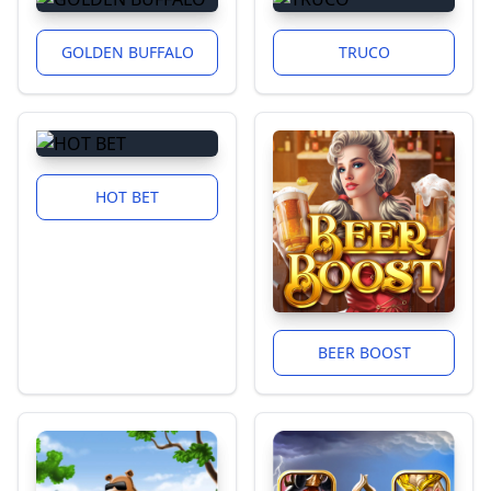
GOLDEN BUFFALO
TRUCO
HOT BET
BEER BOOST