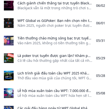
Cách giành chiến thắng tại trực tuyến Blackjack: Chiến lược cho năm 2025 Khám phá cách giành chiến thắng tại Blackjack trực tuyến vào năm 2025 với các chiến lược thiết yếu mẹo và một nền tảng đáng tin cậy. Tìm hiểu lý do tại sao WPT Global là lựa chọn hàng đầu cho Blackjack tiền thật.
06/02
Blackjack vẫn là một trong những trò chơi sòng bạc trực tuyến được ưa chuộng nhất năm 2025. Nó có lợi thế nhà thấp, và, với sự pha trộn giữa kỹ năng và may mắn, nó mang đến cho người chơi cơ hội đánh bại các đại lý với các quyết định tốt. Nhưng làm thế nào bạn có thể nghiêng tỷ lệ cược có lợi cho bạn? Bài viết này sẽ hướng dẫn bạn qua những gì bạn cần biết để giành chiến thắng, bao gồm lý do tại sao điều quan trọng là chơi tại một trang web có uy tín, chẳng hạn như WPT Global.
WPT Global vs GGPoker: Bạn nên chọn nền tảng poker nào vào năm 2025? So sánh WPT Global và GGPoker vào năm 2025: Khám phá sự khác biệt về tiền thưởng phần mềm dịch vụ giải đấu và nhiều hơn nữa để quyết định trang web poker nào là tốt nhất cho bạn.
06/01
Năm 2025, người chơi poker trực tuyến được tha hồ lựa chọn. Trong số những cái tên được nói đến nhiều nhất trong trò chơi làWPT toàn cầuVàGGPOKERHai nền tảng cung cấp trải nghiệm poker trực tuyến đẳng cấp thế giới. Nhưng cái nào phù hợp với bạn? Sự cố này so sánh các tính năng cốt lõi của họ, trải nghiệm người chơi và giá trị, giúp bạn đưa ra quyết định sáng suốt nhất.
Tiền thưởng chào mừng sòng bạc trực tuyến không có tiền gửi 2025 Khám phá phần thưởng chào mừng sòng bạc trực tuyến hàng đầu mà không cần đặt cọc vào năm 2025. Khám phá các ưu đãi mới nhất của WPT Global và bắt đầu chơi ngay hôm nay.
05/31
Vào năm 2025, không có tiền thưởng tiền gửi vẫn là một trong những phương pháp tốt nhất mà sòng bạc trực tuyến sử dụng để thu hút người chơi mới. Đây là những ưu đãi không có rủi ro mà nhiều người chơi có thể tận dụng lợi thế hoàn hảo cho những người muốn học các sợi dây và không muốn tự mất tiền. Không có tiền thưởng chào mừng tiền gửi là gì?
Là poker trực tuyến được gian lận? Khám phá sự thật đằng sau câu hỏi: Poker trực tuyến có bị gian lận không? Tìm hiểu cách WPT toàn cầu đảm bảo sự công bằng an toàn và minh bạch vào năm 2025.
05/29
Có lẽ câu hỏi thường gặp nhất của tất cả những người chơi mới để chơi bài xì phé trực tuyến là:Â là poker trực tuyến được gian lận? ÂKhi có tiền thật bị đe dọa, việc tự hỏi liệu các trò chơi có công bằng không. Câu trả lời ngắn gọn?Các trang web poker trực tuyến hợp pháp không được gian lận. Nhưng bạn phải chọn đúng trang web.
Lịch trình giải đấu toàn cầu WPT 2025 Khám phá lịch trình giải đấu toàn cầu WPT mới nhất bao gồm WPT Slovakia WPT Prime Đài Loan và Lễ hội Mùa hè Montreal. Tìm hiểu làm thế nào để đủ điều kiện thông qua các vệ tinh trực tuyến.
05/28
Thở đầu vào mùa giải của chúng tôi, WPT Global đã công bố một lịch mạnh mẽ về các sự kiện trực tiếp và trực tuyến diễn ra từ cuối tháng 5 đến tháng 8 năm 2025. Cho dù bạn có phải là một chuyên gia toàn thời gian hay một chiến binh cuối tuần bình thường có rất nhiều cơ hội để chơi cho các chiến lợi phẩm lớn và thậm chí còn lớn hơn theo lịch trình này.
Lễ hội mùa xuân toàn cầu WPT: 7.000.000 đô la giải thưởng được đảm bảo Khám phá Lễ hội mùa xuân toàn cầu WPT với một giải thưởng được đảm bảo 7 triệu đô la 100% Rakeback và các giải đấu thú vị.
05/08
Lễ hội mùa xuân toàn cầu WPT hứa hẹn sẽ là một trong những sự kiện poker trực tuyến tuyệt vời nhất trong năm và cung cấp cho bạn cơ hội chiến đấu với cảm giác khi bạn chiến đấu để giành được một phần của một giải thưởng được đảm bảo đáng kinh ngạc trị giá 7 triệu đô la! Lễ hội diễn ra từ ngày 5 tháng 5 đến ngày 26 tháng 5, với các giải đấu cho người chơi thuộc mọi cấp độ kỹ năng.
Các giải đấu hàng ngày từ WPT Global Khám phá các giải đấu hàng ngày của WPT Global: Các sự kiện hàng ngày các giải thưởng được bảo đảm mua đa dạng và bảo mật mạnh mẽ trong môi trường du lịch poker thế giới đáng tin cậy.