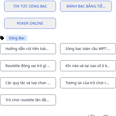
TIN TỨC SÒNG BẠC
ĐÁNH BẠC BẰNG TIỀN THẬT
POKER ONLINE
Sòng Bạc
Hướng dẫn rút tiền toàn cầu của WPT: Tiền mặt được thực hiện đơn giản
Sòng bạc toàn cầu WPT: Một cuộc phiêu lưu đầy thú vị
Notifications
Notifications
Roulette đóng vai trò gì trong văn hóa đại chúng chẳng hạn như phim ảnh và văn học?
Khi nào và tại sao số 0 kép được thêm vào bánh xe roulette của Mỹ?
Notifications
Notifications
Các quy tắc và lựa chọn cá cược ban đầu cho roulette là gì?
Tương lai của trò chơi roulette là gì?
Notifications
Notifications
Trò chơi roulette lần đầu tiên được chơi ở đâu và khi nào?
Notifications