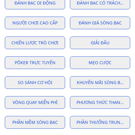
ĐÁNH BẠC DI ĐỘNG
ĐÁNH BẠC CÓ TRÁCH NHIỆ
NGƯỜI CHƠI CAO CẤP
ĐÁNH GIÁ SÒNG BẠC
CHIẾN LƯỢC TRÒ CHƠI
GIẢI ĐẤU
PÔKER TRỰC TUYẾN
MẸO CƯỢC
SO SÁNH CƠ HỘI
KHUYẾN MÃI SÒNG BẠC
VÒNG QUAY MIỄN PHÍ
PHƯƠNG THỨC THANH TOÁ
PHẦN MỀM SÒNG BẠC
PHẦN THƯỞNG TRUNG THÀ