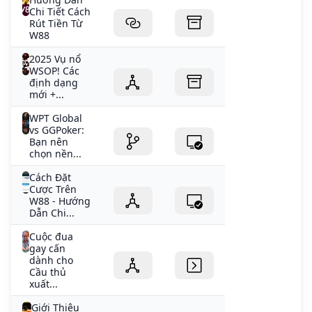
Chi Tiết Cách
Rút Tiền Từ
W88
2025 Vụ nổ
WSOP! Các
định dạng
mới +...
WPT Global
vs GGPoker:
Bạn nên
chọn nền...
Cách Đặt
Cược Trên
W88 - Hướng
Dẫn Chi...
Cuộc đua
gay cấn
dành cho
Cầu thủ
xuất...
Giới Thiệu