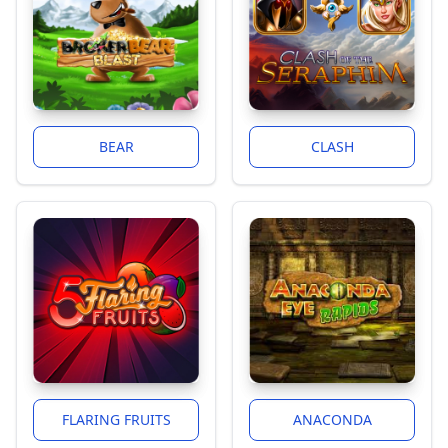
BEAR
CLASH
FLARING FRUITS
ANACONDA