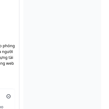
ào phóng
à người
ựng tài
rang web
ho