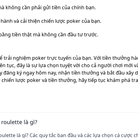
mà không cần phải gửi tiền của chính bạn.
hành và cải thiện chiến lược poker của bạn.
 bằng tiền thật mà không cần đầu tư trước.
 trải nghiệm poker trực tuyến của bạn. Với tiền thưởng h
n tục, đây là sự lựa chọn tuyệt vời cho cả người chơi mới v
ãy đăng ký ngay hôm nay, nhận tiền thưởng và bắt đầu xây d
 chiến lược poker và tiền thưởng, hãy tiếp tục khám phá t
roulette là gì?
ulette là gì? Các quy tắc ban đầu và các lựa chọn cá cược c