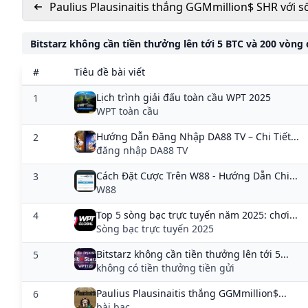
Paulius Plausinaitis thắng GGMmillion$ SHR với số
315.054 USD
Bitstarz không cần tiền thưởng lên tới 5 BTC và 200 vòng
#
Tiêu đề bài viết
Lịch trình giải đấu toàn cầu WPT 2025
1
WPT toàn cầu
Hướng Dẫn Đăng Nhập DA88 TV – Chi Tiết...
2
đăng nhập DA88 TV
Cách Đặt Cược Trên W88 - Hướng Dẫn Chi...
3
W88
Top 5 sòng bạc trực tuyến năm 2025: chơi...
4
Sòng bạc trực tuyến 2025
Bitstarz không cần tiền thưởng lên tới 5...
5
không có tiền thưởng tiền gửi
Paulius Plausinaitis thắng GGMmillion$...
6
bài bạc