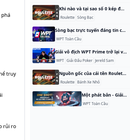
Khi nào và tại sao số 0 kép được thêm vào bánh xe roulette của Mỹ? Khi nào và tại sao số 0 kép được thêm vào bánh xe roulette của Mỹ? Số 0 kép đã được thêm vào bánh xe roulette của Mỹ vào giữa thế kỷ 19. Năm chính xác không rõ ràng, nhưng người ta cho rằng nó đã được thêm vào khoảng những năm 1860. Lý do bổ sung nó là để tăng tỷ lệ lợi nhuận nhà cái, giúp trò chơi mang lại nhiều lợi nhuận hơn cho sòng bạc.
m phá
Roulette
Sòng Bạc
Gấp Đôi Số Không
Sòng bạc trực tuyến đáng tin cậy nhất: WPT Global WPT Global đã nhanh chóng nổi lên như một nền tảng sòng bạc trực tuyến hàng đầu, nổi tiếng vì cam kết bảo mật, công bằng và sự hài lòng của người chơi. Dưới đây là những lý do chính tại sao WPT Global là sòng bạc trực tuyến đáng tin cậy nhất vào năm 2025: **Các biện pháp bảo mật mạnh mẽ:**WPT Global sử dụng mã hóa SSL nâng cao và tuân thủ các tiêu chuẩn quy định nghiêm ngặt để đảm bảo dữ liệu và giao dịch của người chơi được bảo mật.
WPT Toàn Cầu
Sòng Bạc Trực Tuyến Đáng Tin 
Giải vô địch WPT Prime trở lại với Jereld Sam Shining Giải vô địch WPT Prime sắp tới Giải đấu trị giá 1.100 đô la mua vào, 5.000.000 đô la GTD WPT Prime Championship sẽ diễn ra từ ngày 8 đến ngày 14 tháng 12 tại Wynn Las Vegas như một phần của Lễ hội vô địch thế giới WPT (3 đến 23 tháng 12). Vào năm 2023, Calvin Anderson đã chiến thắng trong lĩnh vực có 10.512 bài dự thi, mang về 1.
WPT
Giải Đấu Poker
Jereld Sam
Nguồn gốc của cái tên Roulette là gì? Nguồn gốc của cái tên Roulette là gì? Nguồn gốc của cái tên ârouletteâ là tiếng Pháp và nó có nghĩa là “bánh xe nhỏ”. Cái tên này bắt nguồn từ thực tế là trò chơi được chơi trên một bánh xe nhỏ quay xung quanh, người chơi đặt cược vào vị trí quả bóng sẽ rơi xuống. Từ ârouletteâ lần đầu tiên được sử dụng trong bối cảnh hiện tại của nó vào thế kỷ 18, mặc dù bản thân trò chơi này đã xuất hiện sớm hơn nhiều.
hể truy
Roulette
Bánh Xe Nhỏ
i
Một phát bắn - Giải đấu Freezeout của WPT Global Một phát bắn Cảm nhận sự phấn khích từ trên cao - Giải đấu đóng băng toàn cầu WPT **ĐỌC:**Một phát bắn của WPT Global, The Game: Â Chơi nó ngay bây giờ! Giải đấu đóng băng WPT Global trình bày một định dạng giải đấu độc đáo trong thế giới của poker trực tuyến: The one Shot! Đóng băng. Sự kiện này dành cho người chơi sống vì áp lực và mong muốn poker cổ phần thuần túy.
WPT Toàn Cầu
Một Phát Bắn
G
 rủi ro