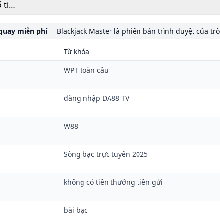
 tiền
 quay miễn phí
Blackjack Master là phiên bản trình duyệt của trò 
Từ khóa
WPT toàn cầu
đăng nhập DA88 TV
W88
Sòng bạc trực tuyến 2025
không có tiền thưởng tiền gửi
bài bạc