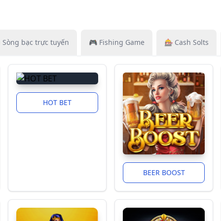

Sòng bạc trực tuyến
🎮
Fishing Game
🎰
Cash Solts
HOT BET
BEER BOOST