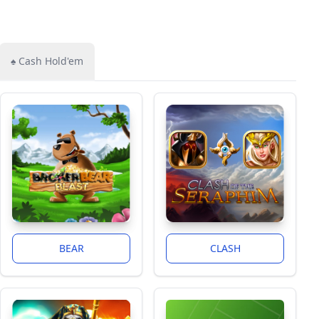
♠️
Cash Hold'em
BEAR
CLASH