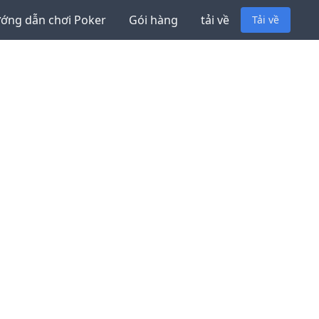
ớng dẫn chơi Poker
Gói hàng
tải về
Tải về