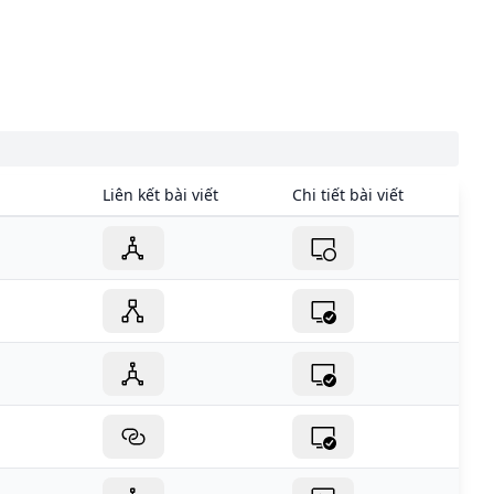
Liên kết bài viết
Chi tiết bài viết