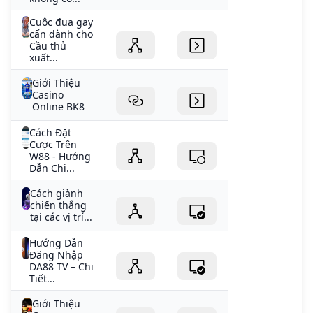
Cuộc đua gay
cấn dành cho
Cầu thủ
xuất...
Giới Thiệu
Casino
Online BK8
Cách Đặt
Cược Trên
W88 - Hướng
Dẫn Chi...
Cách giành
chiến thắng
tại các vị trí...
Hướng Dẫn
Đăng Nhập
DA88 TV – Chi
Tiết...
Giới Thiệu