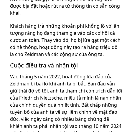
được bịa đặt hoặc rút ra từ thông tin có sẵn công
khai.
Khách hàng trả những khoản phí khổng lồ với ấn
tượng rằng họ đang tham gia vào các cơ hội cá
cược an toàn. Thay vào đó, họ bị lừa gạt một cách
có hệ thống, hoạt động này tạo ra hàng triệu đô
la cho Zeidman và các cộng sự của ông ta.
Cuộc điều tra và nhận tội
Vào tháng 5 năm 2022, hoạt động lừa đảo của
Zeidman bị bại lộ khi anh ta bị bắt. Ban đầu vẫn
giữ thái độ vô tội, anh ta thậm chí còn trích dẫn lời
của Friedrich Nietzsche, miêu tả mình là nạn nhân
của chính quyền quá nhiệt tình. Bất chấp những
tuyên bố của anh ta về sự liêm chính về mặt đạo
đức, việc ngày càng có nhiều bằng chứng đã
khiến anh ta phải nhận tội vào tháng 10 năm 2024