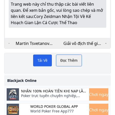
Trang web này chỉ thu thập các bài viết liên
quan. Để xem bản gốc, vui lòng sao chép và mở
liên kết sau:
Cory Zeidman Nhận Tội Về Kế
Hoạch Gian Lận Cá Cược Thể Thao
Martin Tsvetanov
Giải vô địch thế giới
giành chiến thắng
WPT 2024 khai mạc
W
Blackjack Master là phiên
trong sự kiện chính
tại Wynn Las Vegas:
Tải Về
Đọc Thêm
Eureka phá kỷ lục tại
Điều gì sẽ xảy ra
bản trình duyệt của trò
EPT Praha
chơi bài Blackjack tuyệt
Blackjack Online
vời. Bạn có thể thử vận
NHẬN 100% HOÀN TIỀN KHI NẠP LẦN
may và kỹ năng chơi bài
Chơi ngay
ĐẦU
Poker trực tuyến chuyên nghiệp,
giành giải thưởng hấp dẫn
của mình và cố gắng trở
WORLD POKER GLOBAL APP
Chơi ngay
thành bậc thầy Blackjack
World Poker Free App777