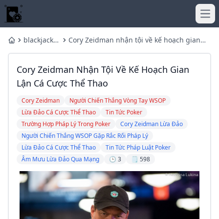
Ope
blackjack
Cory Zeidman nhận tội về kế hoạch gian
Home
online
lận cá cược thể thao
Cory Zeidman Nhận Tội Về Kế Hoạch Gian
Lận Cá Cược Thể Thao
Cory Zeidman
Người Chiến Thắng Vòng Tay WSOP
Lừa Đảo Cá Cược Thể Thao
Tin Tức Poker
Trường Hợp Pháp Lý Trong Poker
Cory Zeidman Lừa Đảo
Người Chiến Thắng WSOP Gặp Rắc Rối Pháp Lý
Lừa Đảo Cá Cược Thể Thao
Tin Tức Pháp Luật Poker
Âm Mưu Lừa Đảo Qua Mạng
🕒 3
🗒️ 598