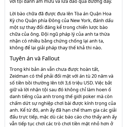
với tội danh âm mưu và lừa đảo qua đường dây.
Lời bào chữa đã được đưa lên Tòa án Quận Hoa
Kỳ cho Quận phía Đông của New York, đánh dấu
một sự thay đổi đáng kể trong chiến lược bào
chữa của ông. Đội ngũ pháp lý của anh ta thừa
nhận có nhiều bằng chứng chống lại anh ta,
không để lại giải pháp thay thế khả thi nào.
Tuyên án và Fallout
Trong khi bản án vẫn chưa được hoàn tất,
Zeidman có thể phải đối mặt với án tù 20 năm và
số tiền bồi thường lên tới 3,6 triệu USD. Việc bắt
giữ và lời nhận tội sau đó không chỉ làm hoen ố
danh tiếng của anh trong thế giới poker mà còn
chấm dứt sự nghiệp chơi bài được kính trọng của
anh. Kể từ đó, anh ấy đã hạn chế tham gia các giải
đấu trực tiếp, mặc dù các báo cáo cho thấy anh ấy
vẫn tiếp tục chơi các trò chơi tiền mặt nhỏ hơn ở