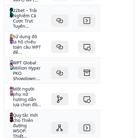
22bet – Trải
Nghiệm Cá
Cược Trực
Tuyến...
Sử dụng đô
la hộ chiếu
toàn cầu WPT
để...
WPT Global
Million Hyper
PKO
Showdown:...
Một người
phụ nữ
hướng dẫn
lựa chọn đồ...
Quy tắc mới
cho Thiên
đường
WSOP:
Thiết...