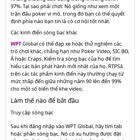
97%. Tại sao phải chơi: Nó giống như xem một
trận đấu poker vi mô, trong đó bạn có thể quyết
định phía nào bạn tin là có cơ hội tốt nhất.
Các kinh điển sòng bạc khác
WPT
Global có thể đạp xe hoặc thử nghiệm các
trò chơi khác, chẳng hạn như Poker Video, SIC BO,
Â hoặc Craps. Kiểm tra sòng bạc của họ để tìm
hiểu các bản phát hành mới nhất của họ. RTPSâ
trên các tác phẩm kinh điển này thường chạy từ
mức thấp đến giữa những năm 90 lên đến 99%
cho một số biến thể khe video.
Làm thế nào để bắt đầu
Truy cập sòng bạc
Sau khi đăng nhập vào WPT Global, hãy tìm tab
hoặc phần sòng bạc. Nó có xu hướng được đặt