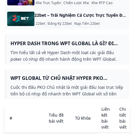
Khe Trực Tuyến
Chiến Lược Khe
Khe RTP Cao
22bet – Trải Nghiệm Cá Cược Trực Tuyến Đẳng Cấp 22bet là một nền tảng cá cược trực tuyến uy tín, được rất nhiều người chơi tại Việt Nam tin tưởng và lựa chọn. Với giao diện thân thiện, dịch vụ đa dạng và các chương trình khuyến mãi hấp dẫn, 22bet đã trở thành điểm đến lý tưởng cho những ai yêu thích cá cược thể thao, casino và các trò chơi trực tuyến. 1. Giới Thiệu Về 22bet 22bet được thành lập từ năm 2017 và đã nhanh chóng trở thành một trong những nhà cái hàng đầu trong ngành công nghiệp cá cược trực tuyến.
22bet
Đăng Ký 22bet
Nạp Tiền 22bet
HYPER DASH TRONG WPT GLOBAL LÀ GÌ? ĐI
SÂU VÀO HÀNH ĐỘNG POKER NHANH CHÓNG
Tìm hiểu tất cả về Hyper Dash-một loạt các giải đấu
LY KỲ!
poker có nhịp độ nhanh hành động trên WPT Global.
Hướng dẫn này bao gồm cách nó hoạt động cách tham
gia chiến lược chơi trò chơi và các mẹo để quản lý thời
WPT GLOBAL TỪ CHỦ NHẬT HYPER PKO
gian và ngân hàng của bạn để thành công tối đa.
SHOWDOWN: MUA THẤP PHẤN KHÍCH CAO
Cuộc thi đấu PKO Chủ nhật là một giải đấu loại trực tiếp
tiến bộ có nhịp độ nhanh trên WPT Global với số tiền
mua hàng nhỏ (456 đô la) (456 đô la) và một giải thưởng
được đảm bảo khổng lồ 1.000.000 (137 nghìn đô la).
Liên
Chi
Nhờ cấu trúc siêu tăng của nó bạn có thể mong đợi
Tiêu đề
kết
tiết
#
Từ khóa
hành động không ngừng nghỉ loại trực tiếp nhanh
bài viết
bài
bài
chóng và toàn bộ sự kiện sẽ kết thúc trong khoảng bốn
viết
viết
giờ hoàn hảo cho bất cứ ai tìm kiếm một bản sửa lỗi