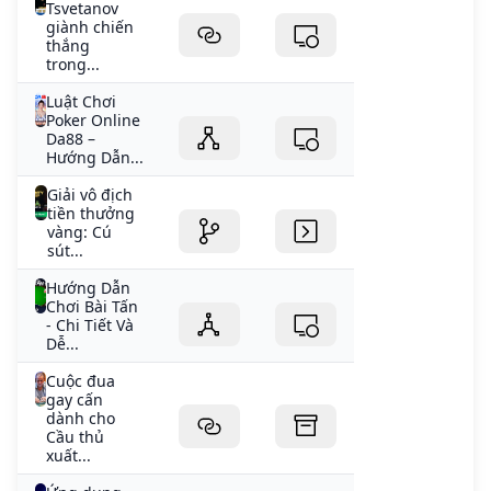
Tsvetanov
giành chiến
thắng
trong...
Luật Chơi
Poker Online
Da88 –
Hướng Dẫn...
Giải vô địch
tiền thưởng
vàng: Cú
sút...
Hướng Dẫn
Chơi Bài Tấn
- Chi Tiết Và
Dễ...
Cuộc đua
gay cấn
dành cho
Cầu thủ
xuất...