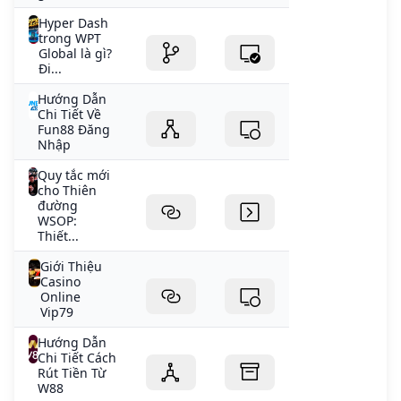
Hyper Dash
trong WPT
Global là gì?
Đi...
Hướng Dẫn
Chi Tiết Về
Fun88 Đăng
Nhập
Quy tắc mới
cho Thiên
đường
WSOP:
Thiết...
Giới Thiệu
Casino
Online
Vip79
Hướng Dẫn
Chi Tiết Cách
Rút Tiền Từ
W88