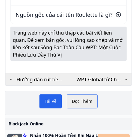
Nguồn gốc của cái tên Roulette là gì?
Trang web này chỉ thu thập các bài viết liên
quan. Để xem bản gốc, vui lòng sao chép và mở
liên kết sau:
Sòng Bạc Toàn Cầu WPT: Một Cuộc
Phiêu Lưu Đầy Thú Vị
Hướng dẫn rút tiền
WPT Global từ Chủ
toàn cầu của WPT:
nhật Hyper PKO
W
Blackjack Master là phiên
Tiền mặt được thực
Showdown: Mua
Tải Về
Đọc Thêm
hiện đơn giản
thấp phấn khích cao
bản trình duyệt của trò
chơi bài Blackjack tuyệt
Blackjack Online
vời. Bạn có thể thử vận
Nhận 100% Hoàn Tiền Khi Nạp Lần Đầu