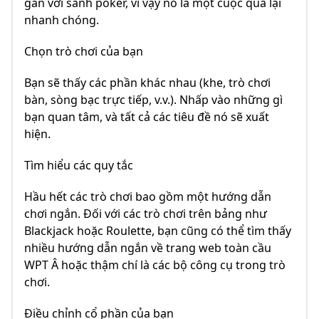
gần với sảnh poker, vì vậy nó là một cuộc qua lại
nhanh chóng.
Chọn trò chơi của bạn
Bạn sẽ thấy các phần khác nhau (khe, trò chơi
bàn, sòng bạc trực tiếp, v.v.). Nhấp vào những gì
bạn quan tâm, và tất cả các tiêu đề nó sẽ xuất
hiện.
Tìm hiểu các quy tắc
Hầu hết các trò chơi bao gồm một hướng dẫn
chơi ngắn. Đối với các trò chơi trên bảng như
Blackjack hoặc Roulette, bạn cũng có thể tìm thấy
nhiều hướng dẫn ngắn về trang web toàn cầu
WPT Â hoặc thậm chí là các bộ công cụ trong trò
chơi.
Điều chỉnh cổ phần của bạn