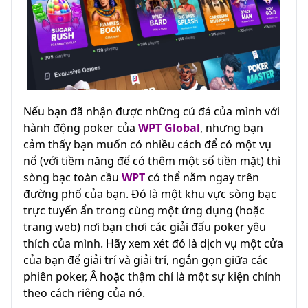
Nếu bạn đã nhận được những cú đá của mình với
hành động poker của
WPT Global
, nhưng bạn
cảm thấy bạn muốn có nhiều cách để có một vụ
nổ (với tiềm năng để có thêm một số tiền mặt) thì
sòng bạc toàn cầu
WPT
có thể nằm ngay trên
đường phố của bạn. Đó là một khu vực sòng bạc
trực tuyến ẩn trong cùng một ứng dụng (hoặc
trang web) nơi bạn chơi các giải đấu poker yêu
thích của mình. Hãy xem xét đó là dịch vụ một cửa
của bạn để giải trí và giải trí, ngắn gọn giữa các
phiên poker, Â hoặc thậm chí là một sự kiện chính
theo cách riêng của nó.