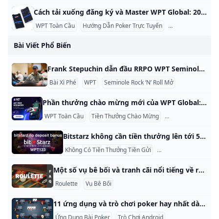
Cách tải xuống đăng ký và Master WPT Global: 2025 Guide Ultimate Guide Cách tải xuống WPT Global WPT Global có sẵn trên máy tính để bàn và thiết bị di động: **Máy tính để bàn:**Truy cập trang web chính thức của WPT Global và tải xuống máy khách Bitcoin Poker cho Windows hoặc MacOS. 124. Quá trình cài đặt đủ đơn giản, chỉ cần làm theo lời nhắc để hoàn thành thiết lập. **Điện thoại di động:**iOS (cửa hàng ứng dụng); Android (Google Play).
WPT Toàn Cầu
Hướng Dẫn Poker Trực Tuyến
Tải Xuống Bài Xì 
Bài Viết Phổ Biến
Frank Stepuchin dẫn đầu RRPO WPT Seminole 2024 sau ngày đầu tiên Trận đấu đầu tiên trong số hai trận đấu bắt đầu ở World Poker Tour (WPT) 2024 Seminole Rock ânâ Roll Open ở Nam Florida đã kết thúc với 238 người chơi còn lại, dẫn đầu bởi Frank Stepuchin, người đang để mắt đến danh hiệu WPT thứ hai của mình với tên gọi “Frank the Xe tăng.” Ngày 1a của sự kiện được đảm bảo trị giá 3 triệu đô la tại Seminole Hard Rock Hollywood đã thu hút 696 người chơi, bao gồm sự kết hợp của các tài năng địa phương và những cái tên nổi tiếng trên khắp đất nước.
Bài Xì Phé
WPT
Seminole Rock ‘N’ Roll Mở
Phần thưởng chào mừng mới của WPT Global: lên tới $ 3580 phần thưởng WPT Global đã làm mới phần thưởng chào mừng của mình, cho người chơi mới cơ hội lấy lên tới $ 3,580 trong tổng giá trị. Ưu đãi hoàn chỉnh này kết hợp phần thưởng tiền gửi 100% với tiền thưởng thêm như vé giải đấu và tiền sòng bạc, dẫn đến gói hoàn hảo cho người chơi poker hoặc sòng bạc. Chào mừng sự cố tiền thưởng **Trận đấu tiền gửi 100%:**Nhận lại tới 3.
WPT Toàn Cầu
Tiền Thưởng Chào Mừng
Tiền Thưởng Poker
Bitstarz không cần tiền thưởng lên tới 5 BTC và 200 vòng quay miễn phí Mở khóa Mã thưởng BitStarz: Hướng dẫn cho người chơi Poker Nếu bạn đang tìm cách nâng cao trải nghiệm chơi trò chơi trực tuyến của mình, Mã thưởng BitStarzÂ mang đến cơ hội thú vị cho người chơi mới. Hướng dẫn này sẽ hướng dẫn bạn những lợi ích của việc sử dụng mã khuyến mãi BitStarz, cách nhận tiền thưởng và lý do tại sao đây là lựa chọn tuyệt vời cho những người đam mê poker.
Không Có Tiền Thưởng Tiền Gửi
Tiền Thưởng Bitstarz
Một số vụ bê bối và tranh cãi nổi tiếng về roulette trong suốt lịch sử là gì? Một số vụ bê bối và tranh cãi nổi tiếng về roulette trong suốt lịch sử là gì? 1. Eudaemons – Vào những năm 1970, một nhóm sinh viên vật lý tại Đại học California Santa Cruz đã sử dụng máy tính để dự đoán kết quả của trò chơi roulette tại sòng bạc Nevada. Họ tự gọi mình là “The Eudaemons” và kiếm được lợi nhuận đáng kể trước khi hoạt động của họ bị đóng cửa.
Roulette
Vụ Bê Bối
11 ứng dụng và trò chơi poker hay nhất dành cho Android 11 ứng dụng và trò chơi poker hay nhất dành cho Android Poker đã xuất hiện từ lâu và vẫn là một trong những trò chơi bài phổ biến nhất thế giới. Hãy cùng xem các ứng dụng và trò chơi poker hay nhất dành cho Android! Poker là một trong những trò chơi bài phổ biến nhất trên thế giới. Có nhiều biến thể và dễ chơi; chỉ cần đặt cược một vài đô la và thử vận ​​​​may của bạn.
Ứng Dụng Bài Poker
Trò Chơi Android