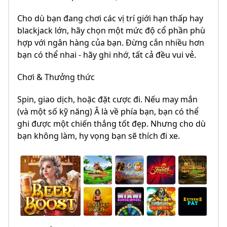
Cho dù bạn đang chơi các vị trí giới hạn thấp hay
blackjack lớn, hãy chọn một mức độ cổ phần phù
hợp với ngân hàng của bạn. Đừng cắn nhiều hơn
bạn có thể nhai - hãy ghi nhớ, tất cả đều vui vẻ.
Chơi & Thưởng thức
Spin, giao dịch, hoặc đặt cược đi. Nếu may mắn
(và một số kỹ năng) Â là về phía bạn, bạn có thể
ghi được một chiến thắng tốt đẹp. Nhưng cho dù
bạn không làm, hy vọng bạn sẽ thích đi xe.