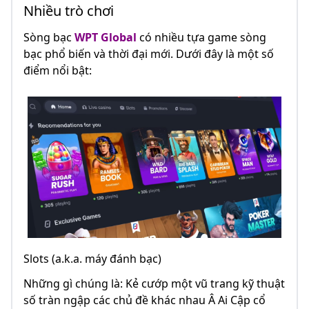
Nhiều trò chơi
Sòng bạc
WPT Global
có nhiều tựa game sòng
bạc phổ biến và thời đại mới. Dưới đây là một số
điểm nổi bật:
Slots (a.k.a. máy đánh bạc)
Những gì chúng là: Kẻ cướp một vũ trang kỹ thuật
số tràn ngập các chủ đề khác nhau Â Ai Cập cổ