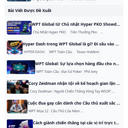
Bài Viết Được Đề Xuất
WPT Global từ Chủ nhật Hyper PKO Showdown: Mua thấp phấn khích cao Sự kiện: Chủ nhật Hyperâ PKO Showdown Mua vào: Â 33 (khoảng 4,56 đô la) Cam kết: ¥ 1.000.000 (trong khu vực $ 137K) Ngày & giờ: 06 tháng 4 lúc 12:00 UTC Loại: Knockout tiến bộ (PKO), Â hông turbo cấu trúc Tại sao lại là Hyperâ? Bởi vì nó đi trong nano giây. Người rèm tăng nhanh, các cầu thủ bị loại nhanh hơn và toàn bộ giải đấu được hoàn thành trong khoảng bốn giờ.
Chủ Nhật Hyper PKO
Tiền Thưởng Pko
¥ 33 Mua Vào
Hyper Dash trong WPT Global là gì? Đi sâu vào hành động poker nhanh chóng ly kỳ! Hyper Dash là một loạt giải đấu của poker hành động nhiều hơn, lý tưởng cho những người chơi thích tốc độ nhanh hơn. Thay vì ngồi xung quanh và xem một giải đấu dài diễn ra, những sự kiện này bắt đầu vào thời gian xác định trước mỗi giờ (trong UTC) và kết thúc trong khoảnh khắc. Cách nó hoạt động Thời gian bắt đầu theo lịch trình Mỗi giải đấu bắt đầu vào cùng một giờ ở UTC (0:40, 1:40, 2:40, v.
HYPER DASH
WPT Toàn Cầu
Texas Holdem
WPT Global: Sự lựa chọn hàng đầu cho người chơi poker Theo như chúng tôi biết, WPT Global là phòng duy nhất trên thị trường cung cấp một danh sách các đại sứ đa dạng và rộng rãi như vậy cho các gói giải đấu của họ. Các đại sứ được các nhân cách được đánh giá cao và có kinh nghiệm trong lĩnh vực poker, cho vay ảnh hưởng và uy tín của họ đối với nền tảng. Gặp gỡ các huyền thoại poker cung cấp năng lượng cho WPT Global Cách tốt nhất để mô tả Phil Ivey là bằng cách gọi anh ta là “Tiger Woods of Poker” với mười chiến thắng vòng tay WSOP và một thành viên Poker Hall of Fame.
WPT Toàn Cầu
Đại Sứ Poker
Phil Ivey
Cory Zeidman nhận tội về kế hoạch gian lận cá cược thể thao Cựu người chiến thắng vòng tay WSOP Cory Zeidman đã thừa nhận tội liên quan đến kế hoạch gian lận cá cược thể thao trị giá 25 triệu USD. Chuyên gia poker 64 tuổi, người từng nổi tiếng trong cộng đồng poker, giờ đã trở thành câu chuyện cảnh giác về sự lừa dối và tham lam. Sự tham gia của anh ta vào hoạt động quy mô lớn này đã lợi dụng những cá nhân dễ bị tổn thương đang tìm kiếm lời khuyên nội bộ về các sự kiện thể thao.
Cory Zeidman
Người Chiến Thắng Vòng Tay WSOP
Lừa Đảo 
Cuộc đua gay cấn dành cho Cầu thủ xuất sắc nhất WPT mùa 22 tại Wynn Las Vegas Chỉ còn hai sự kiện nữa, cuộc cạnh tranh dành cho Cầu thủ xuất sắc nhất năm (POY) mùa 22 của World Poker Tour (WPT) đang trở nên khốc liệt hơn bao giờ hết. Không giống như năm ngoái, khi Bin Weng sớm giành được danh hiệu, cuộc đua năm 2024 vẫn rộng mở khi lễ hội Giải vô địch thế giới WPT diễn ra tại Wynn Las Vegas. Bài hát Yunkyu dẫn đầu nhóm Yunkyu Song tham gia WPT Prime Championship với tư cách là người dẫn đầu với 2.
WPT Mùa 22
Cầu Thủ Của Năm
Giải Poker Thế Giới 2024
Cách giành chiến thắng tại các vị trí trực tuyến vào năm 2025 với WPT Global Các khe trực tuyến phổ biến hơn bao giờ hết, nhưng chiến thắng vẫn không chỉ là may mắn. Hướng dẫn này phá vỡ năm mẹo thực sự mà bạn có thể sử dụng để cung cấp cho mình một lợi thế đặc biệt khi chơi trên các nền tảng đáng tin cậy như WPT Global. Chọn các khe RTP cao RTP cho bạn biết số tiền được đặt trên một khe được trả lại cho người chơi theo thời gian.