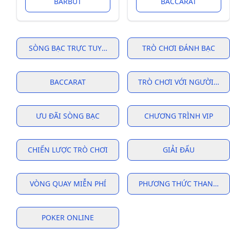
BARBUT
BACCARAT
SÒNG BẠC TRỰC TUYẾN
TRÒ CHƠI ĐÁNH BẠC
BACCARAT
TRÒ CHƠI VỚI NGƯỜI CHIA
ƯU ĐÃI SÒNG BẠC
CHƯƠNG TRÌNH VIP
CHIẾN LƯỢC TRÒ CHƠI
GIẢI ĐẤU
VÒNG QUAY MIỄN PHÍ
PHƯƠNG THỨC THANH T
POKER ONLINE