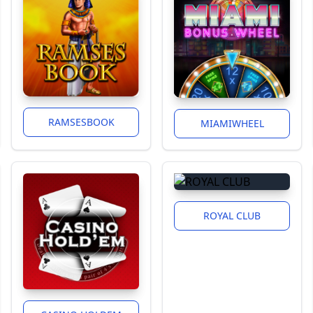
RAMSESBOOK
MIAMIWHEEL
ROYAL CLUB