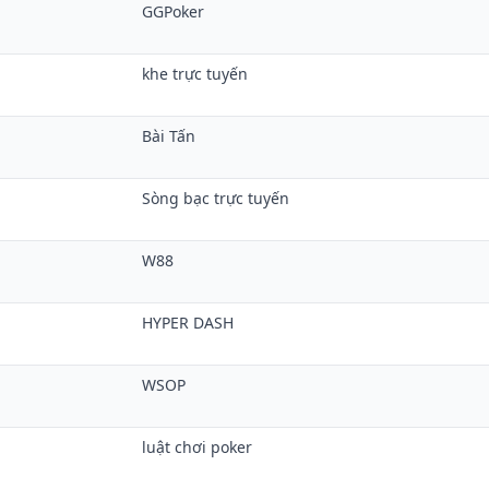
GGPoker
khe trực tuyến
Bài Tấn
Sòng bạc trực tuyến
W88
HYPER DASH
WSOP
luật chơi poker