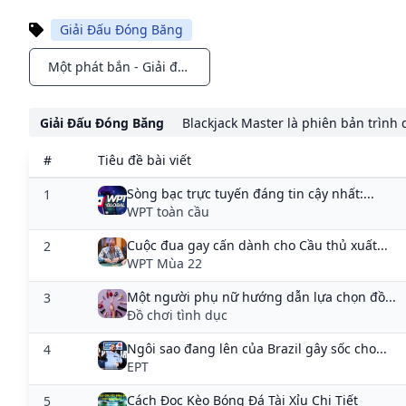
Giải Đấu Đóng Băng
Một phát bắn - Giải đấu Freezeout của WPT Global
Notifications
Giải Đấu Đóng Băng
Blackjack Master là phiên bản trình d
#
Tiêu đề bài viết
Sòng bạc trực tuyến đáng tin cậy nhất:...
1
WPT toàn cầu
Cuộc đua gay cấn dành cho Cầu thủ xuất...
2
WPT Mùa 22
Một người phụ nữ hướng dẫn lựa chọn đồ...
3
Đồ chơi tình dục
Ngôi sao đang lên của Brazil gây sốc cho...
4
EPT
Cách Đọc Kèo Bóng Đá Tài Xỉu Chi Tiết
5