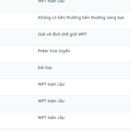
WPT toàn cầu
Không có tiền thưởng tiền thưởng sòng bạc
Giải vô địch thế giới WPT
Poker trực tuyến
bài bạc
WPT toàn cầu
WPT toàn cầu
WPT toàn cầu