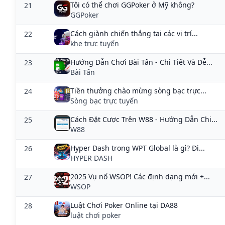
Tôi có thể chơi GGPoker ở Mỹ không?
21
GGPoker
Cách giành chiến thắng tại các vị trí...
22
khe trực tuyến
Hướng Dẫn Chơi Bài Tấn - Chi Tiết Và Dễ...
23
Bài Tấn
Tiền thưởng chào mừng sòng bạc trực...
24
Sòng bạc trực tuyến
Cách Đặt Cược Trên W88 - Hướng Dẫn Chi...
25
W88
Hyper Dash trong WPT Global là gì? Đi...
26
HYPER DASH
2025 Vụ nổ WSOP! Các định dạng mới +...
27
WSOP
Luật Chơi Poker Online tại DA88
28
luật chơi poker