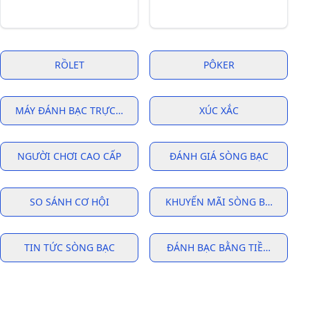
RỒLET
PÔKER
MÁY ĐÁNH BẠC TRỰC TUYẾN
XÚC XẮC
M
NGƯỜI CHƠI CAO CẤP
ĐÁNH GIÁ SÒNG BẠC
SO SÁNH CƠ HỘI
KHUYẾN MÃI SÒNG BẠC
NH
TIN TỨC SÒNG BẠC
ĐÁNH BẠC BẰNG TIỀN THẬT