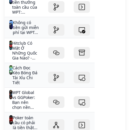
tiền thưởng
toàn cầu của
WPT:...
Không có
tiền gửi miễn
phí tại WPT...
Hitclub Có
Mặt Ở
Những Quốc
Gia Nào? -...
Cách Đọc
Kèo Bóng Đá
Tài Xỉu Chi
Tiết
WPT Global
vs GGPoker:
Bạn nên
chọn nền...
Poker toàn
cầu có phải
là tiền thật...