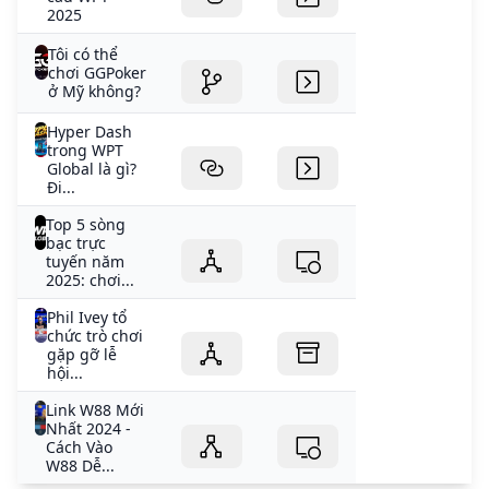
2025
Tôi có thể
chơi GGPoker
ở Mỹ không?
Hyper Dash
trong WPT
Global là gì?
Đi...
Top 5 sòng
bạc trực
tuyến năm
2025: chơi...
Phil Ivey tổ
chức trò chơi
gặp gỡ lễ
hội...
Link W88 Mới
Nhất 2024 -
Cách Vào
W88 Dễ...