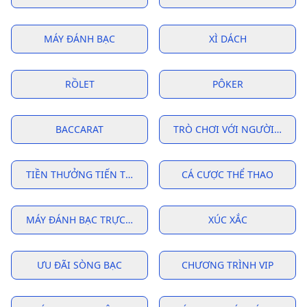
MÁY ĐÁNH BẠC
XÌ DÁCH
RỒLET
PÔKER
BACCARAT
TRÒ CHƠI VỚI NGƯỜI CHIA B
TIỀN THƯỞNG TIẾN TRIỂN
CÁ CƯỢC THỂ THAO
MÁY ĐÁNH BẠC TRỰC TUYẾN
XÚC XẮC
ƯU ĐÃI SÒNG BẠC
CHƯƠNG TRÌNH VIP