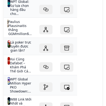
WPT Global:
Sự lựa chọn
hàng đầu
cho...
Paulius
Plausinaitis
thắng
GGMmillion$...
Là poker trực
tuyến được
gian lận?
Vui Cùng
Dafabet –
Khám Phá
Thế Giới Cá...
WPT Global
Million Hyper
PKO
Showdown:...
W88 Link Mới
Nhất và