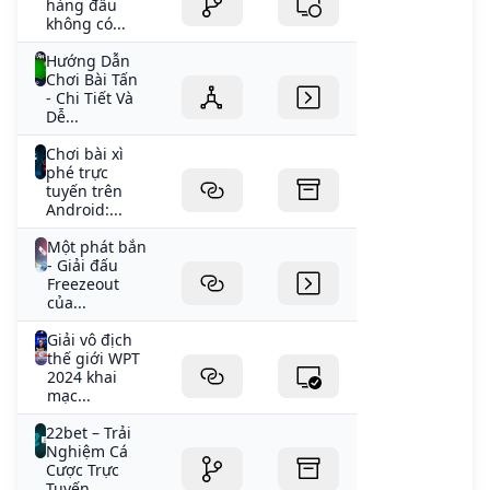
hàng đầu
không có...
Hướng Dẫn
Chơi Bài Tấn
- Chi Tiết Và
Dễ...
Chơi bài xì
phé trực
tuyến trên
Android:...
Một phát bắn
- Giải đấu
Freezeout
của...
Giải vô địch
thế giới WPT
2024 khai
mạc...
22bet – Trải
Nghiệm Cá
Cược Trực
Tuyến...