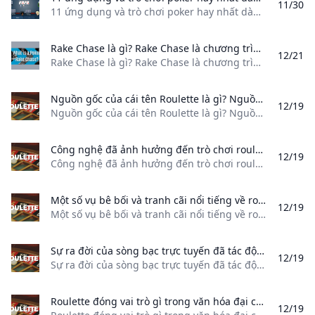
11/30
11 ứng dụng và trò chơi poker hay nhất dành cho Android Poker đã xuất hiện từ lâu và vẫn là một trong những trò chơi bài phổ biến nhất thế giới. Hãy cùng xem các ứng dụng và trò chơi poker hay nhất dành cho Android! Poker là một trong những trò chơi bài phổ biến nhất trên thế giới. Có nhiều biến thể và dễ chơi; chỉ cần đặt cược một vài đô la và thử vận ​​​​may của bạn.
Rake Chase là gì? Rake Chase là chương trình khuyến mãi poker khuyến khích người chơi cào nhiều hơn và thưởng cho họ một cách hậu hĩnh vì điều đó.
12/21
Rake Chase là gì? Rake Chase là chương trình khuyến mãi poker nhằm khuyến khích người chơi cào nhiều hơn và thưởng cho họ một cách hậu hĩnh vì điều đó. Ngược lại với cuộc đua cào, bạn không cạnh tranh với những người chơi khác mà thay vào đó bạn theo đuổi các mục tiêu cá nhân của riêng mình. Để đạt được số điểm mục tiêu, bạn cần chơi một số ván bài poker hoặc giải đấu nhất định bằng tiền thật.
Nguồn gốc của cái tên Roulette là gì? Nguồn gốc của cái tên “roulette” là tiếng Pháp và nó có nghĩa là “bánh xe nhỏ”. Cái tên này bắt nguồn từ thực tế là trò chơi được chơi trên một bánh xe nhỏ quay xung quanh người chơi đặt cược vào vị trí quả bóng sẽ rơi xuống. Từ “roulette” lần đầu tiên được sử dụng trong bối cảnh hiện tại vào thế kỷ 18 mặc dù bản thân trò chơi này đã có từ rất lâu trước đó.
12/19
Nguồn gốc của cái tên Roulette là gì? Nguồn gốc của cái tên ârouletteâ là tiếng Pháp và nó có nghĩa là “bánh xe nhỏ”. Cái tên này bắt nguồn từ thực tế là trò chơi được chơi trên một bánh xe nhỏ quay xung quanh, người chơi đặt cược vào vị trí quả bóng sẽ rơi xuống. Từ ârouletteâ lần đầu tiên được sử dụng trong bối cảnh hiện tại của nó vào thế kỷ 18, mặc dù bản thân trò chơi này đã xuất hiện sớm hơn nhiều.
Công nghệ đã ảnh hưởng đến trò chơi roulette như thế nào? Một trong những tiến bộ công nghệ quan trọng nhất trong trò chơi roulette là sự ra đời của các bàn roulette điện tử. Các bàn này có màn hình kỹ thuật số mô phỏng chuyển động quay của bánh xe roulette và người chơi có thể đặt cược trên giao diện màn hình cảm ứng. Điều này cho phép chơi trò chơi nhanh hơn vì bánh xe có thể quay thường xuyên hơn so với bàn roulette truyền thống.
12/19
Công nghệ đã ảnh hưởng đến trò chơi roulette như thế nào, chẳng hạn như với các phiên bản điện tử và tự động của trò chơi? Một trong những tiến bộ công nghệ quan trọng nhất trong trò chơi roulette là sự ra đời của các bàn roulette điện tử. Các bàn này có màn hình kỹ thuật số mô phỏng chuyển động quay của bánh xe roulette và người chơi có thể đặt cược trên giao diện màn hình cảm ứng.
Một số vụ bê bối và tranh cãi nổi tiếng về roulette trong suốt lịch sử là gì? Eudaemons – Vào những năm 1970 một nhóm sinh viên vật lý tại Đại học California Santa Cruz đã sử dụng máy tính để dự đoán kết quả của trò chơi roulette tại sòng bạc Nevada. Họ tự gọi mình là “The Eudaemons” và kiếm được lợi nhuận đáng kể trước khi hoạt động ngừng hoạt động.
12/19
Một số vụ bê bối và tranh cãi nổi tiếng về roulette trong suốt lịch sử là gì? 1. Eudaemons – Vào những năm 1970, một nhóm sinh viên vật lý tại Đại học California Santa Cruz đã sử dụng máy tính để dự đoán kết quả của trò chơi roulette tại sòng bạc Nevada. Họ tự gọi mình là “The Eudaemons” và kiếm được lợi nhuận đáng kể trước khi hoạt động của họ bị đóng cửa.
Sự ra đời của sòng bạc trực tuyến đã tác động đến trò chơi roulette như thế nào? Sòng bạc trực tuyến cũng giới thiệu các biến thể mới của roulette chẳng hạn như roulette nhiều bánh và roulette nhỏ thường không được tìm thấy trong các sòng bạc truyền thống. Ngoài ra nhiều sòng bạc trực tuyến cung cấp roulette có người chia bài trực tiếp mô phỏng trải nghiệm chơi trong sòng bạc truyền thống.
12/19
Sự ra đời của sòng bạc trực tuyến đã tác động đến trò chơi roulette như thế nào? Sự ra đời của sòng bạc trực tuyến đã có tác động đáng kể đến trò chơi roulette. Sòng bạc trực tuyến làm cho bất kỳ ai có kết nối internet đều có thể dễ dàng truy cập roulette và các trò chơi sòng bạc khác. Giờ đây, người chơi có thể thưởng thức các trò chơi sòng bạc yêu thích của mình một cách thoải mái tại nhà riêng mà không cần phải đến sòng bạc trên đất liền.
Roulette đóng vai trò gì trong văn hóa đại chúng chẳng hạn như phim ảnh và văn học? Roulette đã đóng một vai trò quan trọng trong văn hóa đại chúng xuất hiện trong nhiều bộ phim sách và các hình thức truyền thông khác. Trong phim ảnh Roulette thường xuất hiện như biểu tượng của sự hào nhoáng sang trọng và mạo hiểm. Một trong những ví dụ nổi tiếng nhất là bộ phim kinh điển “Casablanca” trong đó trò chơi được giới thiệu nổi bật trong một số cảnh. Trong phim nhân vật Rick (do Humphrey Bogart thủ vai) điều hành một hộp đêm và sòng bạc nổi tiếng ở Casablanca Maroc nơi roulette là một trong những điểm thu hút chính.
12/19