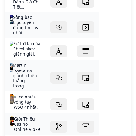
Đánh Giá Chi
Tiết...
Sòng bạc
trực tuyến
đáng tin cậy
nhất:...
Sự trở lại của
Shevliakov
giành giải...
Martin
Tsvetanov
giành chiến
thắng
trong...
Ai có nhiều
vòng tay
WSOP nhất?
Giới Thiệu
Casino
Online Vip79