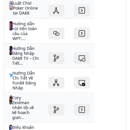
Luật Chơi
Poker Online
tại DA88
Hướng dẫn
rút tiền toàn
cầu của
WPT:...
Hướng Dẫn
Đăng Nhập
DA88 TV – Chi
Tiết...
Hướng Dẫn
Chi Tiết Về
Fun88 Đăng
Nhập
Cory
Zeidman
nhận tội về
kế hoạch
gian...
Điều khoản