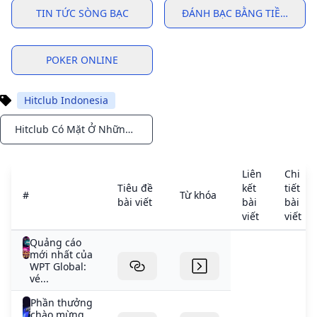
TIN TỨC SÒNG BẠC
ĐÁNH BẠC BẰNG TIỀN THẬT
POKER ONLINE
Hitclub Indonesia
Hitclub Có Mặt Ở Những Quốc Gia Nào? - Phạm Vi Hoạt Động Của Hitclub
Notifications
Liên
Chi
Tiêu đề
kết
tiết
#
Từ khóa
bài viết
bài
bài
viết
viết
Quảng cáo
mới nhất của
WPT Global:
vé...
Phần thưởng
chào mừng