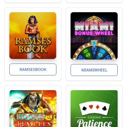
RAMSESBOOK
MIAMIWHEEL