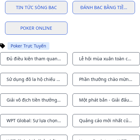
TIN TỨC SÒNG BẠC
ĐÁNH BẠC BẰNG TIỀN THẬT
POKER ONLINE
Poker Trực Tuyến
Đủ điều kiện tham quan Red Dragon Poker Tour Jeju 2025 qua các vệ tinh toàn cầu WPT
Lễ hội mùa xuân toàn cầu WPT: 7.000.000 đô la giải thưởng được đảm bảo
Notifications
Notifications
Sử dụng đô la hộ chiếu toàn cầu WPT để vào các sự kiện cổ phần cao của Triton
Phần thưởng chào mừng mới của WPT Global: lên tới $ 3580 phần thưởng
Notifications
Notifications
Giải vô địch tiền thưởng vàng: Cú sút hàng tuần của bạn ở mức 100 nghìn đô la trên WPT Global
Một phát bắn - Giải đấu Freezeout của WPT Global
Notifications
Notifications
WPT Global: Sự lựa chọn hàng đầu cho người chơi poker
Quảng cáo mới nhất của WPT Global: vé cho một số tiền chơi bổ sung
Notifications
Notifications