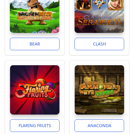
BEAR
CLASH
FLARING FRUITS
ANACONDA