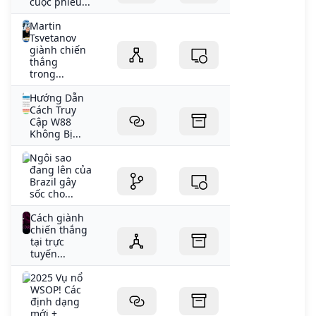
cuộc phiêu...
Martin
Tsvetanov
giành chiến
thắng
trong...
Hướng Dẫn
Cách Truy
Cập W88
Không Bị...
Ngôi sao
đang lên của
Brazil gây
sốc cho...
Cách giành
chiến thắng
tại trực
tuyến...
2025 Vụ nổ
WSOP! Các
định dạng
mới +...