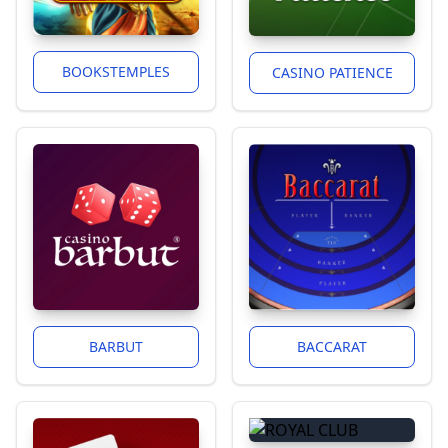
BOOKSTEMPLES
CASINO PATIENCE
BARBUT
BACCARAT