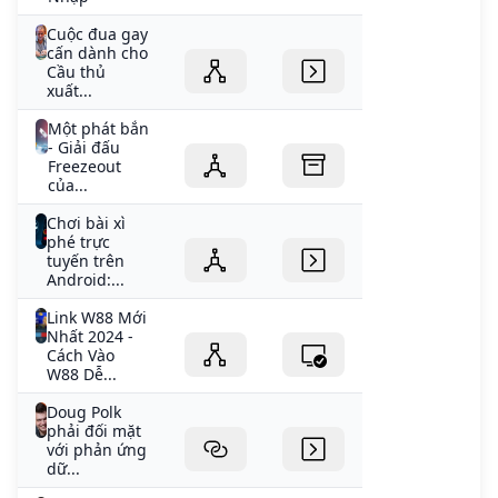
Cuộc đua gay
cấn dành cho
Cầu thủ
xuất...
Một phát bắn
- Giải đấu
Freezeout
của...
Chơi bài xì
phé trực
tuyến trên
Android:...
Link W88 Mới
Nhất 2024 -
Cách Vào
W88 Dễ...
Doug Polk
phải đối mặt
với phản ứng
dữ...