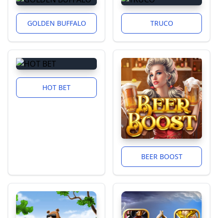
GOLDEN BUFFALO
TRUCO
HOT BET
BEER BOOST