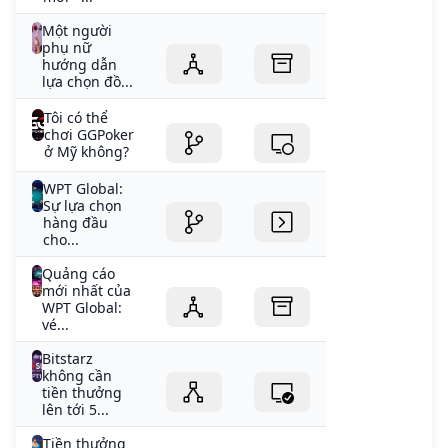
Một người
phụ nữ
hướng dẫn
lựa chọn đồ...
Tôi có thể
chơi GGPoker
ở Mỹ không?
WPT Global:
Sự lựa chọn
hàng đầu
cho...
Quảng cáo
mới nhất của
WPT Global:
vé...
Bitstarz
không cần
tiền thưởng
lên tới 5...
Tiền thưởng