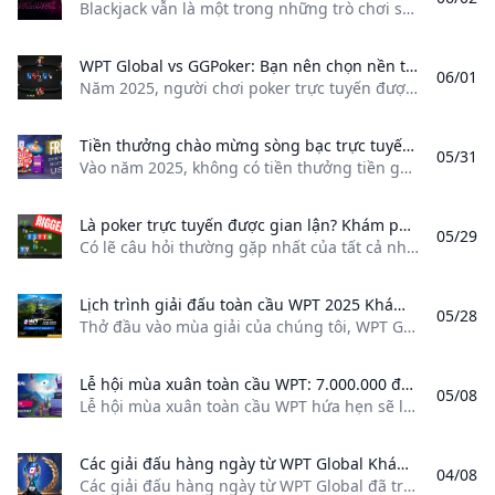
Blackjack vẫn là một trong những trò chơi sòng bạc trực tuyến được ưa chuộng nhất năm 2025. Nó có lợi thế nhà thấp, và, với sự pha trộn giữa kỹ năng và may mắn, nó mang đến cho người chơi cơ hội đánh bại các đại lý với các quyết định tốt. Nhưng làm thế nào bạn có thể nghiêng tỷ lệ cược có lợi cho bạn? Bài viết này sẽ hướng dẫn bạn qua những gì bạn cần biết để giành chiến thắng, bao gồm lý do tại sao điều quan trọng là chơi tại một trang web có uy tín, chẳng hạn như WPT Global.
WPT Global vs GGPoker: Bạn nên chọn nền tảng poker nào vào năm 2025? So sánh WPT Global và GGPoker vào năm 2025: Khám phá sự khác biệt về tiền thưởng phần mềm dịch vụ giải đấu và nhiều hơn nữa để quyết định trang web poker nào là tốt nhất cho bạn.
06/01
Năm 2025, người chơi poker trực tuyến được tha hồ lựa chọn. Trong số những cái tên được nói đến nhiều nhất trong trò chơi làWPT toàn cầuVàGGPOKERHai nền tảng cung cấp trải nghiệm poker trực tuyến đẳng cấp thế giới. Nhưng cái nào phù hợp với bạn? Sự cố này so sánh các tính năng cốt lõi của họ, trải nghiệm người chơi và giá trị, giúp bạn đưa ra quyết định sáng suốt nhất.
Tiền thưởng chào mừng sòng bạc trực tuyến không có tiền gửi 2025 Khám phá phần thưởng chào mừng sòng bạc trực tuyến hàng đầu mà không cần đặt cọc vào năm 2025. Khám phá các ưu đãi mới nhất của WPT Global và bắt đầu chơi ngay hôm nay.
05/31
Vào năm 2025, không có tiền thưởng tiền gửi vẫn là một trong những phương pháp tốt nhất mà sòng bạc trực tuyến sử dụng để thu hút người chơi mới. Đây là những ưu đãi không có rủi ro mà nhiều người chơi có thể tận dụng lợi thế hoàn hảo cho những người muốn học các sợi dây và không muốn tự mất tiền. Không có tiền thưởng chào mừng tiền gửi là gì?
Là poker trực tuyến được gian lận? Khám phá sự thật đằng sau câu hỏi: Poker trực tuyến có bị gian lận không? Tìm hiểu cách WPT toàn cầu đảm bảo sự công bằng an toàn và minh bạch vào năm 2025.
05/29
Có lẽ câu hỏi thường gặp nhất của tất cả những người chơi mới để chơi bài xì phé trực tuyến là:Â là poker trực tuyến được gian lận? ÂKhi có tiền thật bị đe dọa, việc tự hỏi liệu các trò chơi có công bằng không. Câu trả lời ngắn gọn?Các trang web poker trực tuyến hợp pháp không được gian lận. Nhưng bạn phải chọn đúng trang web.
Lịch trình giải đấu toàn cầu WPT 2025 Khám phá lịch trình giải đấu toàn cầu WPT mới nhất bao gồm WPT Slovakia WPT Prime Đài Loan và Lễ hội Mùa hè Montreal. Tìm hiểu làm thế nào để đủ điều kiện thông qua các vệ tinh trực tuyến.
05/28
Thở đầu vào mùa giải của chúng tôi, WPT Global đã công bố một lịch mạnh mẽ về các sự kiện trực tiếp và trực tuyến diễn ra từ cuối tháng 5 đến tháng 8 năm 2025. Cho dù bạn có phải là một chuyên gia toàn thời gian hay một chiến binh cuối tuần bình thường có rất nhiều cơ hội để chơi cho các chiến lợi phẩm lớn và thậm chí còn lớn hơn theo lịch trình này.
Lễ hội mùa xuân toàn cầu WPT: 7.000.000 đô la giải thưởng được đảm bảo Khám phá Lễ hội mùa xuân toàn cầu WPT với một giải thưởng được đảm bảo 7 triệu đô la 100% Rakeback và các giải đấu thú vị.
05/08
Lễ hội mùa xuân toàn cầu WPT hứa hẹn sẽ là một trong những sự kiện poker trực tuyến tuyệt vời nhất trong năm và cung cấp cho bạn cơ hội chiến đấu với cảm giác khi bạn chiến đấu để giành được một phần của một giải thưởng được đảm bảo đáng kinh ngạc trị giá 7 triệu đô la! Lễ hội diễn ra từ ngày 5 tháng 5 đến ngày 26 tháng 5, với các giải đấu cho người chơi thuộc mọi cấp độ kỹ năng.
Các giải đấu hàng ngày từ WPT Global Khám phá các giải đấu hàng ngày của WPT Global: Các sự kiện hàng ngày các giải thưởng được bảo đảm mua đa dạng và bảo mật mạnh mẽ trong môi trường du lịch poker thế giới đáng tin cậy.
04/08
Các giải đấu hàng ngày từ WPT Global đã trở thành một vật cố định cho người chơi đang tìm kiếm sự cạnh tranh chất lượng, ổn định trong lĩnh vực trực tuyến. Các trò chơi rủi ro cộng với tập trung vào các sự kiện gần hơn đáng kể đến hàng ngày, cho phép người chơi thường xuyên kiểm tra kỹ năng cửa hàng của họ để lấy tiền mặt và giải thưởng.