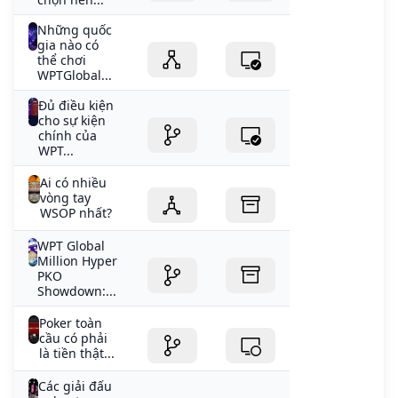
Những quốc
gia nào có
thể chơi
WPTGlobal...
Đủ điều kiện
cho sự kiện
chính của
WPT...
Ai có nhiều
vòng tay
WSOP nhất?
WPT Global
Million Hyper
PKO
Showdown:...
Poker toàn
cầu có phải
là tiền thật...
Các giải đấu