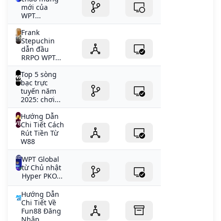
mới của
WPT...
Frank
Stepuchin
dẫn đầu
RRPO WPT...
Top 5 sòng
bạc trực
tuyến năm
2025: chơi...
Hướng Dẫn
Chi Tiết Cách
Rút Tiền Từ
W88
WPT Global
từ Chủ nhật
Hyper PKO...
Hướng Dẫn
Chi Tiết Về
Fun88 Đăng
Nhập