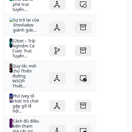
phé trực
tuyến...
Sự trở lại của
Shevliakov
giành giải...
22bet – Trải
Nghiệm Cá
Cược Trực
Tuyến...
Quy tắc mới
cho Thiên
đường
WSOP:
Thiết...
Phil Ivey tổ
chức trò chơi
gặp gỡ lễ
hội...
Cách đủ điều
kiện tham
gia các sự