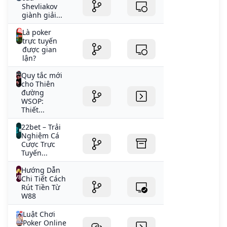
Shevliakov
giành giải...
Là poker
trực tuyến
được gian
lận?
Quy tắc mới
cho Thiên
đường
WSOP:
Thiết...
22bet – Trải
Nghiệm Cá
Cược Trực
Tuyến...
Hướng Dẫn
Chi Tiết Cách
Rút Tiền Từ
W88
Luật Chơi
Poker Online