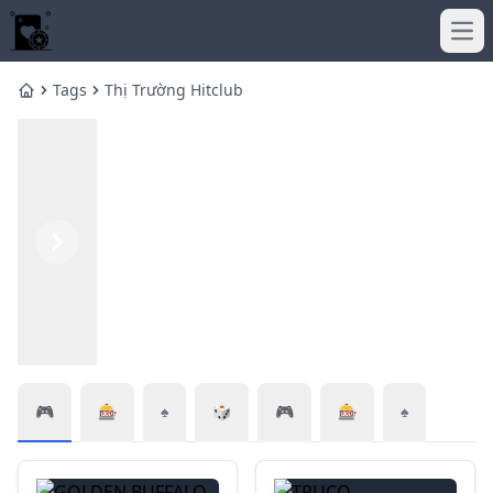
Ope
Tags
Thị Trường Hitclub
Home
Previous
Next
🎮
🎰
♠️
🎲
🎮
🎰
♠️