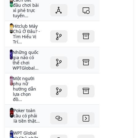
đầu chơi bài
xì phé trực
tuyến...
Hitclub Máy
Chủ Ở Đâu? -
Tìm Hiểu Vị
Trí...
Những quốc
gia nào có
thể chơi
WPTGlobal...
Một người
phụ nữ
hướng dẫn
lựa chọn
đồ...
Poker toàn
cầu có phải
là tiền thật...
WPT Global