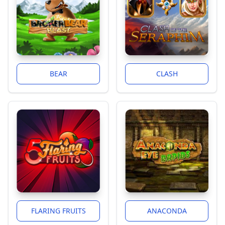
BEAR
CLASH
FLARING FRUITS
ANACONDA