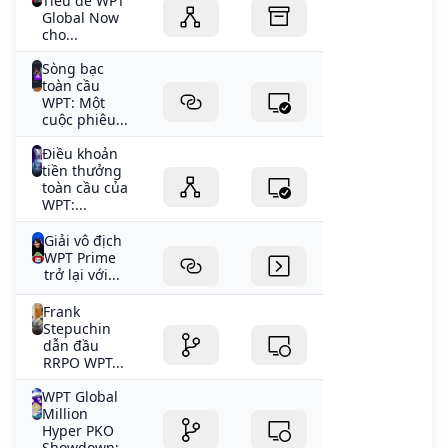
Tiêu đề WPT
Global Now
cho...
Sòng bạc
toàn cầu
WPT: Một
cuộc phiêu...
Điều khoản
tiền thưởng
toàn cầu của
WPT:...
Giải vô địch
WPT Prime
trở lại với...
Frank
Stepuchin
dẫn đầu
RRPO WPT...
WPT Global
Million
Hyper PKO
Showdown:...