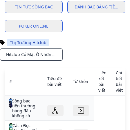
TIN TỨC SÒNG BẠC
ĐÁNH BẠC BẰNG TIỀN THẬT
POKER ONLINE
Thị Trường Hitclub
Hitclub Có Mặt Ở Những Quốc Gia Nào? - Phạm Vi Hoạt Động Của Hitclub
Notifications
Liên
Chi
Tiêu đề
kết
tiết
#
Từ khóa
bài viết
bài
bài
viết
viết
Sòng bạc
tiền thưởng
hàng đầu
không có...
Cách Đọc