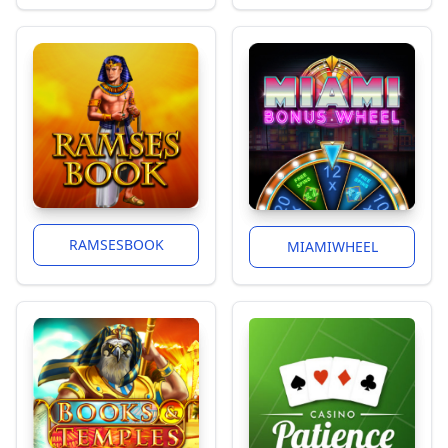
RAMSESBOOK
MIAMIWHEEL