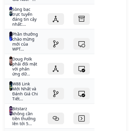
Sòng bạc
trực tuyến
đáng tin cậy
nhất:...
Phần thưởng
chào mừng
mới của
WPT...
Doug Polk
phải đối mặt
với phản
ứng dữ...
W88 Link
Mới Nhất và
Đánh Giá Chi
Tiết...
Bitstarz
không cần
tiền thưởng
lên tới 5...