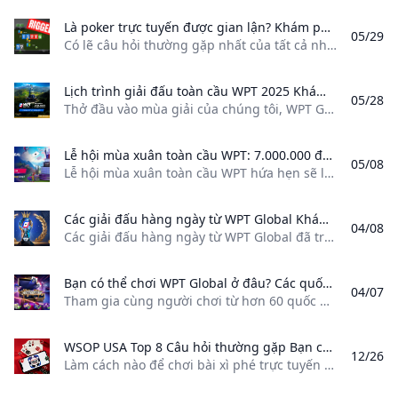
Là poker trực tuyến được gian lận? Khám phá sự thật đằng sau câu hỏi: Poker trực tuyến có bị gian lận không? Tìm hiểu cách WPT toàn cầu đảm bảo sự công bằng an toàn và minh bạch vào năm 2025.
05/29
Có lẽ câu hỏi thường gặp nhất của tất cả những người chơi mới để chơi bài xì phé trực tuyến là:Â là poker trực tuyến được gian lận? ÂKhi có tiền thật bị đe dọa, việc tự hỏi liệu các trò chơi có công bằng không. Câu trả lời ngắn gọn?Các trang web poker trực tuyến hợp pháp không được gian lận. Nhưng bạn phải chọn đúng trang web.
Lịch trình giải đấu toàn cầu WPT 2025 Khám phá lịch trình giải đấu toàn cầu WPT mới nhất bao gồm WPT Slovakia WPT Prime Đài Loan và Lễ hội Mùa hè Montreal. Tìm hiểu làm thế nào để đủ điều kiện thông qua các vệ tinh trực tuyến.
05/28
Thở đầu vào mùa giải của chúng tôi, WPT Global đã công bố một lịch mạnh mẽ về các sự kiện trực tiếp và trực tuyến diễn ra từ cuối tháng 5 đến tháng 8 năm 2025. Cho dù bạn có phải là một chuyên gia toàn thời gian hay một chiến binh cuối tuần bình thường có rất nhiều cơ hội để chơi cho các chiến lợi phẩm lớn và thậm chí còn lớn hơn theo lịch trình này.
Lễ hội mùa xuân toàn cầu WPT: 7.000.000 đô la giải thưởng được đảm bảo Khám phá Lễ hội mùa xuân toàn cầu WPT với một giải thưởng được đảm bảo 7 triệu đô la 100% Rakeback và các giải đấu thú vị.
05/08
Lễ hội mùa xuân toàn cầu WPT hứa hẹn sẽ là một trong những sự kiện poker trực tuyến tuyệt vời nhất trong năm và cung cấp cho bạn cơ hội chiến đấu với cảm giác khi bạn chiến đấu để giành được một phần của một giải thưởng được đảm bảo đáng kinh ngạc trị giá 7 triệu đô la! Lễ hội diễn ra từ ngày 5 tháng 5 đến ngày 26 tháng 5, với các giải đấu cho người chơi thuộc mọi cấp độ kỹ năng.
Các giải đấu hàng ngày từ WPT Global Khám phá các giải đấu hàng ngày của WPT Global: Các sự kiện hàng ngày các giải thưởng được bảo đảm mua đa dạng và bảo mật mạnh mẽ trong môi trường du lịch poker thế giới đáng tin cậy.
04/08
Các giải đấu hàng ngày từ WPT Global đã trở thành một vật cố định cho người chơi đang tìm kiếm sự cạnh tranh chất lượng, ổn định trong lĩnh vực trực tuyến. Các trò chơi rủi ro cộng với tập trung vào các sự kiện gần hơn đáng kể đến hàng ngày, cho phép người chơi thường xuyên kiểm tra kỹ năng cửa hàng của họ để lấy tiền mặt và giải thưởng.
Bạn có thể chơi WPT Global ở đâu? Các quốc gia được hỗ trợ & nổi bật nền tảng Khám phá những quốc gia nào hỗ trợ WPT Global và tìm hiểu về các trò chơi poker và sòng bạc của mình. Khám phá lý do tại sao nó là một tên tuổi hàng đầu trong trò chơi trực tuyến với di sản 20 năm.
04/07
Tham gia cùng người chơi từ hơn 60 quốc gia trên thế giới, WPT Global đã xây dựng một trong những cái tên có uy tín nhất trong trò chơi trực tuyến. Điều này bao gồm: **Bắc Mỹ:**Canada, Hoa Kỳ **Châu Âu:**Vương quốc Anh, Đức, Pháp, Ý, Tây Ban Nha, Hà Lan, Bỉ, Thụy Sĩ, Áo, Ireland, Bồ Đào Nha, Thụy Điển, Na Uy, Đan Mạch, Phần Lan, Ba Lan, Cộng hòa Séc, Hungary, Romania, Bulgaria, Hy Lạp, Cyprus, Thổ Nhĩ Kỳ **Châu Á:**Nhật Bản, Hàn Quốc, Singapore, Hồng Kông, Đài Loan, Ấn Độ, Malaysia, Indonesia, Philippines, Thái Lan, Việt Nam **Châu Đại Dương:**Úc, New Zealand **Mỹ Latinh:**Brazil, Mexico, Argentina, Chile, Colombia, Costa Rica, Panama **Châu Phi & Trung Đông:**Nam Phi, Nigeria, Ai Cập, Các Tiểu vương quốc Ả Rập Thống nhất, Ả Rập Saudi, Israel WPT Global là tất cả về các tùy chọn chơi game ở cốt lõi của nó.
WSOP USA Top 8 Câu hỏi thường gặp Bạn có thể chơi bài xì phé trực tuyến tại Hoa Kỳ thông qua WSOP.com trang web này là hợp pháp ở Nevada New Jersey Michigan và Pennsylvania.
12/26
Làm cách nào để chơi bài xì phé trực tuyến trên WSOP? Bạn có thể chơi bài xì phé trực tuyến tại Hoa Kỳ thông qua trang web này là hợp pháp ở Nevada, New Jersey, Michigan và Pennsylvania. Có phải là hợp pháp ở Mỹ không? Có. Ở mỗi tiểu bang, nó có giấy phép thích hợp để vận hành poker trực tuyến tiền thật từ ban quản lý của tiểu bang và phải tuân theo các quy tắc và quy định nghiêm ngặt.