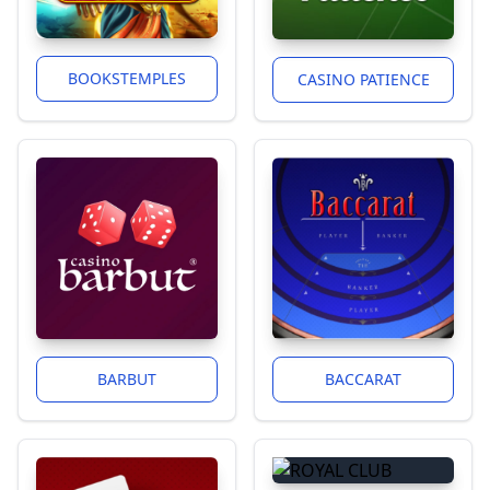
BOOKSTEMPLES
CASINO PATIENCE
BARBUT
BACCARAT