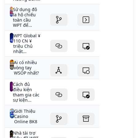
Sử dụng đô
la hộ chiếu
toàn cầu
WPT để...
WPT Global ¥
110 CN ¥
triệu Chủ
nhật...
Ai có nhiều
vòng tay
WSOP nhất?
Cách đủ
điều kiện
tham gia các
sự kiện...
Giới Thiệu
Casino
Online BK8
Nhà tài trợ